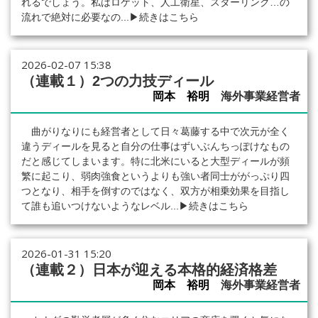
れるでしょう。私はロケット、人工衛星、スターリンク…の
流れで絶対に必要なの...
▶続きはこちら
2026-02-07 15:38
（連載１）2つの力技ディール
岡本 裕明
海外事業経営者
曲がりなりにも経営者として日々葛藤する中で次元が全く
違うディールを見ると自分の仕事はずいぶんちっぽけなもの
だと感じてしまいます。特に北米にいると大型ディールが頻
繁に起こり、弱肉強食というよりも強い者同士ががっぷり四
つとなり、相手を倒すのではなく、双方が相乗効果を目指し
て誰も追いつけないようなレベル...
▶続きはこちら
2026-01-31 15:20
（連載２）日本が迎える本格的経済格差
岡本 裕明
海外事業経営者