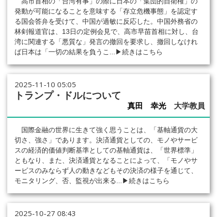
高市首相の「台湾有事」の際に日本の「集団的自衛権」の
発動が可能になることを意味する「存立危機事態」を認定す
る国会答弁を受けて、中国が過敏に反応した。中国外務省の
林剣報道官は、13日の定例会見で、高市早苗首相に対し、台
湾に関連する「悪質な」発言の撤回を要求し、撤回しなけれ
ば日本は「一切の結果を負うこ...
▶続きはこちら
2025-11-10 05:05
トランプ・ドルについて
真田 幸光
大学教員
国際金融の世界に生きて強く思うことは、「基軸通貨の大
切さ、強さ」であります。決済通貨としての、モノやサービ
スの経済的価値判断基準としての基軸通貨は、「世界標準」
ともなり、また、決済通貨となることによって、「モノやサ
ービスのみならず人の動きなどもその決済の様子を通じて、
モニタリング、否、監視が出来る...
▶続きはこちら
2025-10-27 08:43