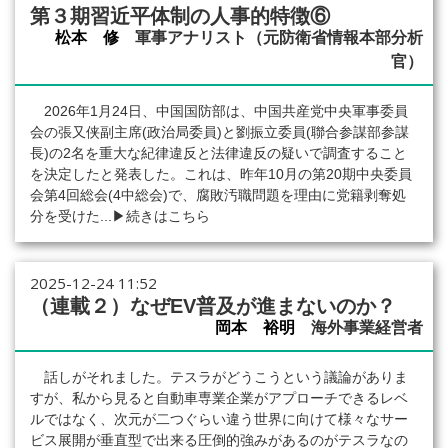
第３期習近平体制の人事的特徴⑥
松本 修
軍事アナリスト（元防衛省情報本部分析
官）
2026年1月24日、中国国防部は、中国共産党中央軍事委員
会の張又侠副主席(政治局委員)と劉振立委員(聯合参謀部参謀
長)の2名を重大な紀律違反と法律違反の疑いで調査すること
を決定したと発表した。これは、昨年10月の第20期中央委員
会第4回総会(4中総会)で、腐敗汚職問題を理由に党籍剥奪処
分を受けた...
▶続きはこちら
2025-12-24 11:52
（連載２）なぜEV普及が進まないのか？
岡本 裕明
海外事業経営者
話しがそれました。テスラがどうこうという議論がありま
すが、私から見ると自動車専業企業がアプローチできるレベ
ルではなく、次元が二つぐらい違う世界に向けて様々なサー
ビス展開が垂直型で出来る圧倒的強みがあるのがテスラなの