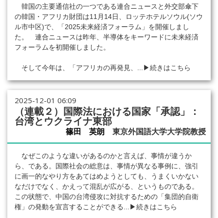
韓国の主要通信社の一つである連合ニュースと外交部傘下
の韓国・アフリカ財団は11月14日、ロッテホテルソウル(ソウ
ル市中区)で、「2025未来経済フォーラム」を開催しまし
た。 連合ニュースは昨年、半導体をキーワードに未来経済
フォーラムを初開催しました。
そして今年は、「アフリカの再発見、...
▶続きはこちら
2025-12-01 06:09
（連載２）国際法における国家「承認」：
台湾とウクライナ東部
篠田 英朗
東京外国語大学大学院教授
なぜこのような違いがあるのかと言えば、事情が違うか
ら、である。国際社会の総意は、事情が異なる事例に、強引
に画一的なやり方をあてはめようとしても、うまくいかない
なだけでなく、かえって混乱が広がる、というものである。
この状態で、中国の台湾侵攻に対抗するための「集団的自衛
権」の発動を宣言することができる...
▶続きはこちら