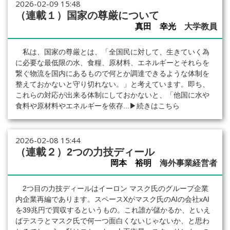
2026-02-09 15:48
（連載１）国家の尊厳について
真田 幸光
大学教員
私は、国家の尊厳とは、「全国民に対して、生きていく為
に必要な最低限の水、食糧、原材料、エネルギーとそれらを
繋ぐ物流を国内にあるもので何とか調達できるような体制を
整えておかないと守り切れない。」と考えています。即ち、
これらの対応が出来る体制にしておかないと、「他国に水や
食料や原材料やエネルギーを依存...
▶続きはこちら
2026-02-08 15:44
（連載２）2つの力技ディール
岡本 裕明
海外事業経営者
2つ目の力技ディールはイーロン マスク氏のグループ企業
内企業再編であります。スペースXがマスク氏のAIの会社xAI
を39兆円で買収するというもの。これ誰が儲かるか、といえ
ばテスラとマスク氏で何一つ面白くないじゃないか、と思わ