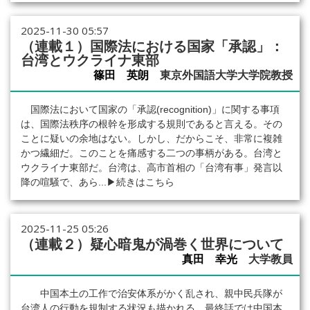
2025-11-30 05:57
（連載１）国際法における国家「承認」：
台湾とウクライナ東部
篠田 英朗
東京外国語大学大学院教授
国際法において国家の「承認(recognition)」に関する事項
は、国際法秩序の根幹を形成する規則であると言える。その
ことに疑いの余地はない。しかし、だからこそ、非常に複雑
かつ繊細だ。このことを痛感する二つの事柄がある。台湾と
ウクライナ東部だ。台湾は、高市首相の「台湾有事」発言以
降の喧騒で、あら...
▶続きはこちら
2025-11-25 05:26
（連載２）疑心暗鬼が渦巻く世界について
真田 幸光
大学教員
中国本土の工作で治安体系がかく乱され、親中民兵隊が
台湾人の行動を規制する状況も描かれる。最終話では中国本