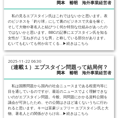
岡本 裕明
海外事業経営者
私の見るエプスタイン氏はこれではないかと思います。表
のビジネスを「釣り球」にして裏のビジネスで大金を稼ぐ、
そして大物や著名人と結びつく何か特別な仕組みがあったの
ではないかと思います。BBCの記事にエプスタイン氏を知る
女性が「玉ねぎのような男」と称している部分があります。
むいてもむいても何か出てくる...
▶続きはこちら
2025-11-22 06:30
（連載１）エプスタイン問題って結局何？
岡本 裕明
海外事業経営者
私は国際問題から国内の社会ニュースまである程度均等に
目を通しているのですが、最近のニュースでよく理解できな
いのがエプスタイン問題。今般、同問題にかかる資料公開を
議会が可決したため、その公開はさほど遠くないうちに行わ
れると思います。キーは富豪ジェフリー エプスタイン氏と大
物、著名人との関係がさらけ出...
▶続きはこちら