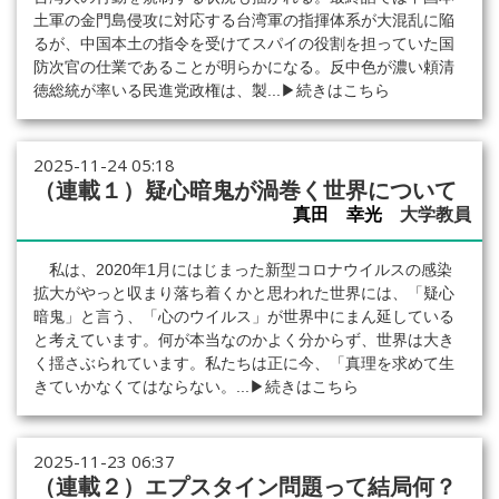
土軍の金門島侵攻に対応する台湾軍の指揮体系が大混乱に陥
るが、中国本土の指令を受けてスパイの役割を担っていた国
防次官の仕業であることが明らかになる。反中色が濃い頼清
徳総統が率いる民進党政権は、製...
▶続きはこちら
2025-11-24 05:18
（連載１）疑心暗鬼が渦巻く世界について
真田 幸光
大学教員
私は、2020年1月にはじまった新型コロナウイルスの感染
拡大がやっと収まり落ち着くかと思われた世界には、「疑心
暗鬼」と言う、「心のウイルス」が世界中にまん延している
と考えています。何が本当なのかよく分からず、世界は大き
く揺さぶられています。私たちは正に今、「真理を求めて生
きていかなくてはならない。...
▶続きはこちら
2025-11-23 06:37
（連載２）エプスタイン問題って結局何？