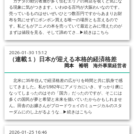
カナダの勤労者層が多く住むエリアの商店を覗くと気にな
る現象に気がつきます。いわゆる百均が大賑わいなのです。
売っているものはせいぜいひとつ数百円ですからあまりお財
布を気にせずにポンポン買える唯一の場所とも言えるので
す。私どもがアニメの本を売っていて最近とみに増えたのが
まずは値段を見る、そして諦めてさ...
▶続きはこちら
2026-01-30 15:12
（連載１）日本が迎える本格的経済格差
岡本 裕明
海外事業経営者
北米に35年住んで経済格差の広がりを時間と共に肌身で感
じてきました。私が1982年にアメリカにいき、すっかり虜に
なってしまったのはその「国力」だったのですが、そこには
多くの国民が夢と希望と未来を描いていたからかもしれませ
ん。田舎のお嬢さんがブロードウェイのミュージカルのスタ
ーダムにのし上がるような...
▶続きはこちら
2026-01-25 16:46