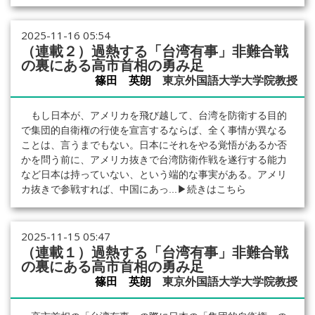
2025-11-16 05:54
（連載２）過熱する「台湾有事」非難合戦
の裏にある高市首相の勇み足
篠田 英朗
東京外国語大学大学院教授
もし日本が、アメリカを飛び越して、台湾を防衛する目的
で集団的自衛権の行使を宣言するならば、全く事情が異なる
ことは、言うまでもない。日本にそれをやる覚悟があるか否
かを問う前に、アメリカ抜きで台湾防衛作戦を遂行する能力
など日本は持っていない、という端的な事実がある。アメリ
カ抜きで参戦すれば、中国にあっ...
▶続きはこちら
2025-11-15 05:47
（連載１）過熱する「台湾有事」非難合戦
の裏にある高市首相の勇み足
篠田 英朗
東京外国語大学大学院教授