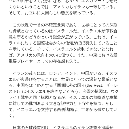
互いの面子を立てた形になる。お互いにエスカレートさせた
くないということでは、アメリカもイランも一致している。
そして、お互いに大国らしい態度を取っている。
この状況で一番の不確定要素であり、世界にとっての深刻
な脅威となっているのはイスラエルだ。イスラエルが停戦合
意を守るかどうかという疑念が広がっている。これは、イス
ラエルに対する国際社会からの信頼がほぼ喪失していること
を示している。そして、イスラエルを統制できないとなれ
ば、アメリカの意向も大いに傷つく。また、中東における最
重要プレイヤーとしての存在感も失う。
イランの後ろには、ロシア、インド、中国がいる。イスラ
エルが火遊びをすることは、世界にとっての深刻な脅威とな
る。中国をはじめとする「西側以外の国々(the Rest、ザ・レ
スト)」はイスラエルを許さないだろう。今回の構図は、ウク
ライナ戦争と同じ構図となるが、イスラエルの無軌道な攻撃
に対しての批判派より大きな説得力と正当性を持つ。そし
て、イスラエルを支持する西側諸国は、世界から孤立してい
く。
日本の石破茂首相は、イスラエルのイラン攻撃を擁護せ