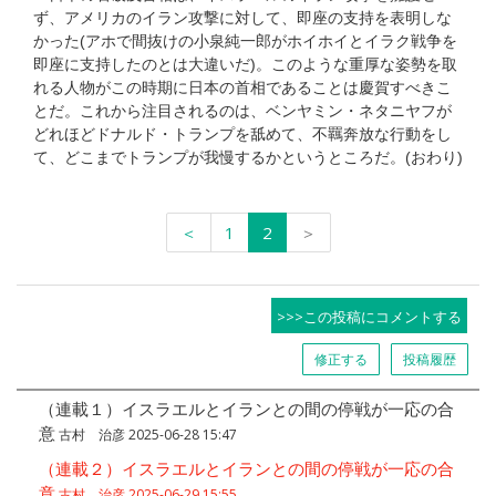
ず、アメリカのイラン攻撃に対して、即座の支持を表明しな
かった(アホで間抜けの小泉純一郎がホイホイとイラク戦争を
即座に支持したのとは大違いだ)。このような重厚な姿勢を取
れる人物がこの時期に日本の首相であることは慶賀すべきこ
とだ。これから注目されるのは、ベンヤミン・ネタニヤフが
どれほどドナルド・トランプを舐めて、不羈奔放な行動をし
て、どこまでトランプが我慢するかというところだ。(おわり)
＜
1
2
＞
>>>この投稿にコメントする
修正する
投稿履歴
（連載１）イスラエルとイランとの間の停戦が一応の合
意
古村 治彦 2025-06-28 15:47
（連載２）イスラエルとイランとの間の停戦が一応の合
意
古村 治彦 2025-06-29 15:55