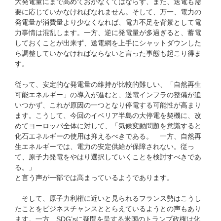
大発電量にまで高めておかなくてはならず、また、送電も需
要に応じていかなければなれません。そして、万一、電力の
発電量が消費量より少なくなれば、電力不足を背景として電
力事情は混乱します。一方、逆に発電量が多過ぎると、蓄電
しておくことが出来ず、送電網を上手にシャットダウンした
ら調整していかなければならないと言った事態も起こり得ま
す。
従って、安定的な発電量の維持が比較的難しい、「自然再生
可能エネルギー」の導入が進むと、送電インフラの整備が追
いつかず、これが原因の一つとなり停電する可能性が高まり
ます。こうして、今回のイベリア半島の大停電を契機に、改
めてヨーロッパ全体に対して、「気候変動問題を意識すると
化石エネルギーの使用は抑えるべきである。 一方、自然再
生エネルギーでは、電力の安定供給が保障されない。従っ
て、原子力発電をやはり選択していくことを検討すべきであ
る。」
と言う声が一部では高まっているようであります。
そして、原子力利権に近いと見られるフランス勢はこうし
たことをビジネスチャンスととらえているようとの声もあり
ます。一方、SDG’sに疑問を呈する米国のトランプ政権は化