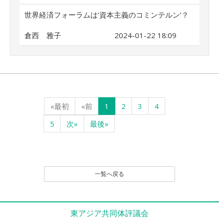
世界経済フォーラムは‘資本主義のコミンテルン’？
倉西 雅子
2024-01-22 18:09
«最初
«前
1
2
3
4
5
次»
最後»
一覧へ戻る
東アジア共同体評議会