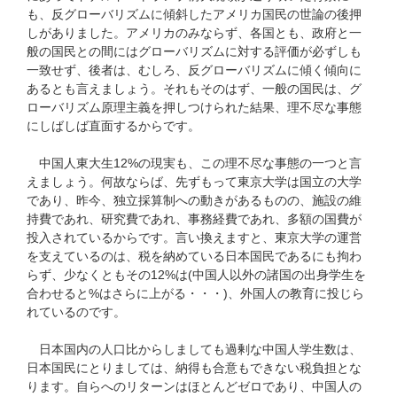
も、反グローバリズムに傾斜したアメリカ国民の世論の後押
しがありました。アメリカのみならず、各国とも、政府と一
般の国民との間にはグローバリズムに対する評価が必ずしも
一致せず、後者は、むしろ、反グローバリズムに傾く傾向に
あるとも言えましょう。それもそのはず、一般の国民は、グ
ローバリズム原理主義を押しつけられた結果、理不尽な事態
にしばしば直面するからです。
中国人東大生12%の現実も、この理不尽な事態の一つと言
えましょう。何故ならば、先ずもって東京大学は国立の大学
であり、昨今、独立採算制への動きがあるものの、施設の維
持費であれ、研究費であれ、事務経費であれ、多額の国費が
投入されているからです。言い換えますと、東京大学の運営
を支えているのは、税を納めている日本国民であるにも拘わ
らず、少なくともその12%は(中国人以外の諸国の出身学生を
合わせると%はさらに上がる・・・)、外国人の教育に投じら
れているのです。
日本国内の人口比からしましても過剰な中国人学生数は、
日本国民にとりましては、納得も合意もできない税負担とな
ります。自らへのリターンはほとんどゼロであり、中国人の