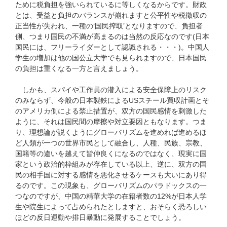
ために税負担を強いられているに等しくなるからです。財政
とは、受益と負担のバランスが崩れますと公平性や税徴収の
正当性が失われ、一種の‘国民搾取’となりますので、負担者
側、つまり国民の不満が高まるのは当然の反応なのです(日本
国民には、フリーライダーとして認識される・・・)。中国人
学生の増加は他の国公立大学でも見られますので、日本国民
の負担は重くなる一方と言えましょう。
しかも、スパイや工作員の潜入による安全保障上のリスク
のみならず、今般の日本製鉄によるUSスチール買収計画とそ
のアメリカ側による禁止措置が、双方の国民感情を刺激した
ように、それは国民間の摩擦や対立要因ともなります。つま
り、理想論が説くようにグローバリズムを進めれば進めるほ
ど人類が一つの世界市民として融合し、人種、民族、宗教、
国籍等の違いを越えて皆仲良くになるのではなく、現実に国
家という政治的枠組みが存在している以上、逆に、双方の国
民の相手国に対する感情を悪化させるケースも大いにあり得
るのです。この現象も、グローバリズムのパラドックスの一
つなのですが、中国の精華大学の在籍者数の12%が日本人学
生や院生によって占められたとしますと、おそらく恐ろしい
ほどの反日運動や排日暴動に発展することでしょう。