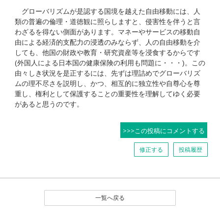
グローバリズムが是認する国境を越えた自由移動には、人
類の普遍の倫理・道徳観に照らしますと、侵害性を伴うと言
わざるを得ない側面があります。マネーやサービスの移動自
由による経済的支配力の浸透のみならず、人の自由移動を介
しても、他国の財政や教育・研究資産等を浸食するからです
(外国人による日本国の健康保険の利用も問題に・・・)。この
由々しき状況を是正するには、先ずは理詰めでグローバリズ
ムの理不尽さを説明し、かつ、相互的に独立性や自尊心を尊
重し、権利として保護することの重要性を理解してゆく必要
があると思うのです。
>>>この投稿にコメントする
修正する
投稿履歴
一覧へ戻る