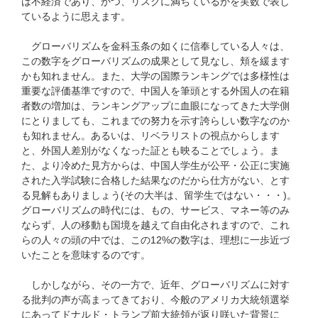
は不経済であり、かつ、リスクに満ちているかを実数で表し
ているように思えます。
グローバリズムを金科玉条の如くに信奉している人々は、
この数字をグローバリズムの成果として見なし、頬を緩ます
かも知れません。また、大学の国際ランキングでは多様性は
重要な評価基準ですので、中国人を筆頭とする外国人の在籍
者数の増加は、ランキングアップに血眼になってきた大学側
にとりましても、これまでの努力を示す誇らしい数字なのか
も知れません。あるいは、リベラリストの視点からします
と、外国人差別がなくなった証とも映ることでしょう。ま
た、より冷めた見方からは、中国人学生が公平・公正に実施
された入学試験に合格した結果なのだから仕方がない、とす
る見解もありましょう(その大半は、留学生ではない・・・)。
グローバリズムの時代には、もの、サービス、マネー等のみ
ならず、人の移動も国境を越えて自由化されますので、これ
らの人々の頭の中では、この12%の数字は、理想に一歩近づ
いたことを意味するのです。
しかしながら、その一方で、近年、グローバリズムに対す
る批判の声が高まってきており、今般のアメリカ大統領選挙
にあってドナルド・トランプ前大統領が返り咲いた背景に