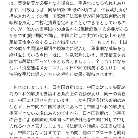
は、暫定措置が必要となる場合に、手遅れになる怖れもあり
ます。何故ならば、同条約第290条の5項では、仲裁裁判所が
構成されるまでの間、国際海洋法裁判所が同仲裁裁判所の管
轄権を推定して暫定措置を定めることができるとしているの
ですが、他方の当事国への通告から2週間経過する必要がある
からです(同2週間の間は、中国に対して実力行使を止める暫
定措置命令を発することが出来ない・・・)。もっとも、中国
の公船が尖閣諸島周辺の領海内に侵入し、軍事的な威嚇をも
繰り返している今日、既に、仲裁裁判に訴え、暫定措置を要
請する段階に至っているとも言えましょう。全く当てになら
ない「海空連絡メカニズム」を日中間で構築するよりも、司
法的な手段に訴えた方が余程抑止効果が期待されます。
何れにしましても、日本国政府には、中国に対して尖閣諸
島の平和的解決を要請する条約上の義務があり、同一の義務
は、中国にも課せられています。しかも国連海洋法条約のみ
ならず、日中間の二国間条約にあっても中国は平和的解決を
拒否できない立場にあるのですから、日本国政府は、当事国
の合意による国際司法機関への解決付託を中国に対して申し
入れるべきと言えましょう。司法解決を拒絶する正当な理由
は、中国にはないはずです。その間、他のアプローチも同時