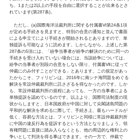
ち、1または2以上の手段を自由に選択することが出来るとさ
れています(第287条)。
ただし、(a)国際海洋法裁判所に関する付属書Ⅵ第24条1項
が定める手続きを見ますと、特別の合意の通知と並んで書面
による申立てにより手続きが開始されるとありますので、単
独提訴も可能なように読めます。しかしながら、上述した第
287条の5項には、「紛争当事者が紛争の解決のために同一の
手続きを受け入れていない場合には、当該紛争については、
紛争の当事者が別段の合意をしない限り、付属書Ⅶに従って
仲裁にのみ付すことができる」とあります。この規定があっ
たからこそ、フィリピンは、2016年に南シナ海問題をめぐる
解決を常設仲裁裁判所に託さざるを得なかったのです。しか
も、常設仲裁裁判所の規程にあっても、一方の当事者による
単独提訴を認めているのです。以上より、国際司法制度の現
状からしますと、日本国政府が中国に対して尖閣諸島問題の
平和的な解決を求めるに際して、手続き上、最もハードルが
低く、容易な方法とは、フィリピンと同様に常設仲裁裁判所
に中国の違反行為を提訴するという方法となりましょう。領
有権問題に直接に踏み入らなくとも、他の周辺的な権利上の
争いとして判決を得る事はできます。その一方で、仲裁で