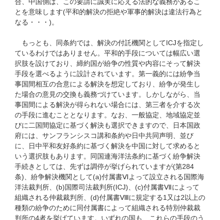
合、中国側は、この要請に誠実に応える法的な義務があるこ
とを意味します(平和的解決の拒絶や軍事的解決は違法行為と
なる・・・)。
もっとも、同条約では、解決の付託機関としてICJを指定し
ているわけではありません。平和的手段については幅広い選
択肢を設けており、締約国が紛争の性質や内容にそって解決
手段を選べるように設計されています。第一義的には紛争当
事国間相互の合意による解決を想定しており、紛争が発生し
た場合の意見の交換も義務づけています。しかしながら、当
事国間による解決が得られない場合には、第三者を介する次
の手段に進むこととなります。なお、一般協定、地域協定並
びに二国間協定に基づく解決も選択できますので、日本国政
府には、サンフランシスコ講和条約や日中共同声明、並び
に、日中平和友好条約に基づく解決を中国に対して求めると
いう選択肢もあります。同国連海洋法条約に基づく紛争解決
手続きとしては、先ずは調停が挙げられていますが(第284
条)、紛争解決機関として(a)付属書Ⅵよって設立される国際海
洋法裁判所、(b)国際司法裁判所(ICJ)、(c)付属書Ⅶによって
組織される仲裁裁判所、(d)付属書Ⅷに規定する1又は2以上の
種類の紛争のために同付属書によって組織される特別仲裁裁
判所の4者を挙げています。いずれの国も、これらの手段のう