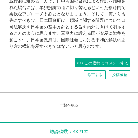
並行的に進める一方で、日中両国の合意による付託を拒絶さ
れた場合には、単独提訴の道に切り替えるといった複線的で
柔軟なアプローチも必要となりましょう。そして、何よりも
先にすべきは、日本国政府は、領域に関する問題については
司法解決を日本国の基本方針とする旨を内外に向けて明示す
ることのように思えます。軍事力に訴える国が安易に戦争を
起こす中、日本国政府は、国際社会における平和的解決のあ
り方の模範を示すべきではないかと思うのです。
>>>この投稿にコメントする
修正する
投稿履歴
一覧へ戻る
総論稿数：4821本