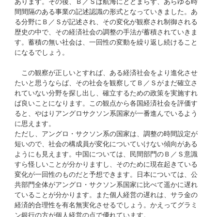
あります。その後、Ｂ／Ｓは航海にとどまらず、あらゆる時
間間隔のある事業の記述認識の形式となっていきました。あ
る分野にＢ／Ｓが記述され、その変化が観察され制御される
歴史の中で、その経済社会の調整の手法が蓄積されていきま
す。蓄積の無い社会は、一回性の変動を繰り返し続けること
になるでしょう。
この観察が正しいとすれば、ある経済社会をより進化させ
たいと思うならば、その社会を観察してＢ／Ｓがまだ確立さ
れていない分野を探し出し、確立するための政策を実施すれ
ば良いことになります。この観点から各国経済社会を評価す
ると、やはりアングロサクソン系国家が一番進んでいるよう
に思えます。
ただし、アングロ・サクソン系の国家は、調整の時間設定が
短いので、社会の構成員が変化についていけない傾向がある
ようにも見えます。中国については、民間部門のＢ／Ｓ意識
すら怪しいことが分かりますし、そのために現在起きている
変化が一回性のものだと予想できます。日本については、公
共部門全体がアングロ・サクソン系国家に比べて遥かに遅れ
ていることが分かります。また個人経営の遅れは、サラ金の
経済的合理性を有名無実化させるでしょう。かえってグラミ
ン銀行の方が個人経営の点で優れています。