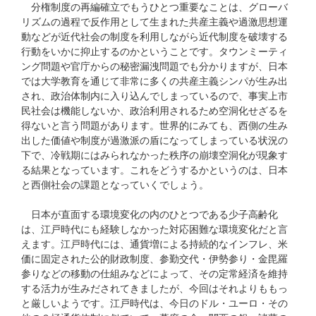
分権制度の再編確立でもうひとつ重要なことは、グローバ
リズムの過程で反作用として生まれた共産主義や過激思想運
動などが近代社会の制度を利用しながら近代制度を破壊する
行動をいかに抑止するのかということです。タウンミーティ
ング問題や官庁からの秘密漏洩問題でも分かりますが、日本
では大学教育を通じて非常に多くの共産主義シンパが生み出
され、政治体制内に入り込んでしまっているので、事実上市
民社会は機能しないか、政治利用されるため空洞化せざるを
得ないと言う問題があります。世界的にみても、西側の生み
出した価値や制度が過激派の盾になってしまっている状況の
下で、冷戦期にはみられなかった秩序の崩壊空洞化が現象す
る結果となっています。これをどうするかというのは、日本
と西側社会の課題となっていくでしょう。
日本が直面する環境変化の内のひとつである少子高齢化
は、江戸時代にも経験しなかった対応困難な環境変化だと言
えます。江戸時代には、通貨増による持続的なインフレ、米
価に固定された公的財政制度、参勤交代・伊勢参り・金毘羅
参りなどの移動の仕組みなどによって、その定常経済を維持
する活力が生みだされてきましたが、今回はそれよりももっ
と厳しいようです。江戸時代は、今日のドル・ユーロ・その