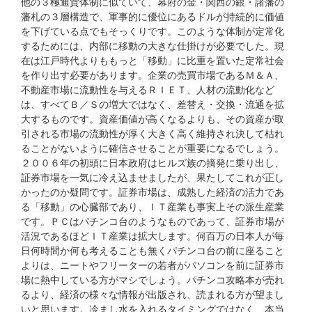
他の３極通貨体制に似ていて、幕府の金・関西の銀・諸藩の
藩札の３層構造で、軍事的に優位にあるドルが持続的に価値
を下げている点でもそっくりです。このような体制が定常化
するためには、内部に移動の大きな仕掛けが必要でした。現
在は江戸時代よりももっと「移動」に比重を置いた定常社会
を作り出す必要があります。企業の売買市場であるＭ＆Ａ、
不動産市場に流動性を与えるＲＩＥＴ、人材の流動化など
は、すべてＢ／Ｓの増大ではなく、差替え・交換・流通を拡
大するものです。資産価値が高くなるよりも、その資産が取
引される市場の流動性が厚く大きく高く維持され決して枯れ
ることがないように確信させることが重要になるでしょう。
２００６年の初頭に日本政府はヒルズ族の摘発に乗り出し、
証券市場を一気に冷え込ませましたが、果たしてこれが正し
かったのか疑問です。証券市場は、成熟した経済の活力であ
る「移動」の心臓部であり、ＩＴ産業も事実上その派生産業
です。ＰＣはパチンコ台のようなものであって、証券市場が
活況であるほどＩＴ産業は拡大します。何百万の日本人が毎
日何時間か何も考えることも無くパチンコ台の前に座ること
よりは、ニートやフリーターの若者がパソコンを前に証券市
場に熱中している方がマシでしょう。パチンコ攻略本が売れ
るより、経済の様々な情報が出版され、読まれる方が望まし
いと思います。冷まし水を入れるタイミングではなく、本当