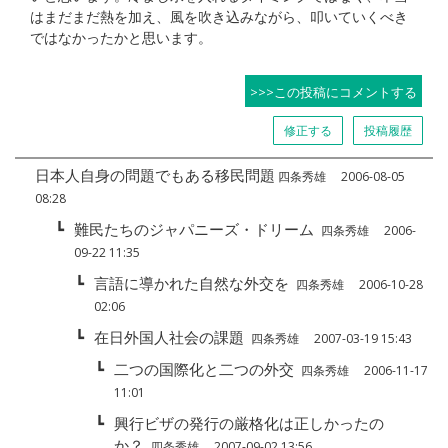
はまだまだ熱を加え、風を吹き込みながら、叩いていくべき
ではなかったかと思います。
>>>この投稿にコメントする
修正する
投稿履歴
日本人自身の問題でもある移民問題
四条秀雄 2006-08-05
08:28
┗
難民たちのジャパニーズ・ドリーム
四条秀雄 2006-
09-22 11:35
┗
言語に導かれた自然な外交を
四条秀雄 2006-10-28
02:06
┗
在日外国人社会の課題
四条秀雄 2007-03-19 15:43
┗
二つの国際化と二つの外交
四条秀雄 2006-11-17
11:01
┗
興行ビザの発行の厳格化は正しかったの
か？
四条秀雄 2007-09-02 13:56