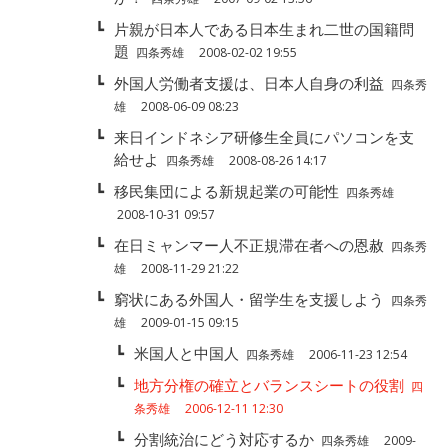
┗
片親が日本人である日本生まれ二世の国籍問
題
四条秀雄 2008-02-02 19:55
┗
外国人労働者支援は、日本人自身の利益
四条秀
雄 2008-06-09 08:23
┗
来日インドネシア研修生全員にパソコンを支
給せよ
四条秀雄 2008-08-26 14:17
┗
移民集団による新規起業の可能性
四条秀雄
2008-10-31 09:57
┗
在日ミャンマー人不正規滞在者への恩赦
四条秀
雄 2008-11-29 21:22
┗
窮状にある外国人・留学生を支援しよう
四条秀
雄 2009-01-15 09:15
┗
米国人と中国人
四条秀雄 2006-11-23 12:54
┗
地方分権の確立とバランスシートの役割
四
条秀雄 2006-12-11 12:30
┗
分割統治にどう対応するか
四条秀雄 2009-