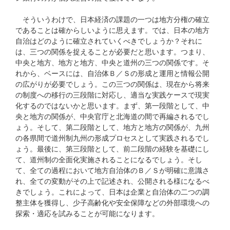
そういうわけで、日本経済の課題の一つは地方分権の確立
であることは確からしいように思えます。では、日本の地方
自治はどのように確立されていくべきでしょうか？それに
は、三つの関係を捉えることが必要だと思います。つまり、
中央と地方、地方と地方、中央と道州の三つの関係です。そ
れから、ベースには、自治体Ｂ／Ｓの形成と運用と情報公開
の広がりが必要でしょう。この三つの関係は、現在から将来
の制度への移行の三段階に対応し、適当な実践ケースで現実
化するのではないかと思います。まず、第一段階として、中
央と地方の関係が、中央官庁と北海道の間で再編されるでし
ょう。そして、第二段階として、地方と地方の関係が、九州
の各県間で道州制九州の形成プロセスとして実践されるでし
ょう。最後に、第三段階として、前二段階の経験を基礎にし
て、道州制の全面化実施されることになるでしょう。そし
て、全ての過程において地方自治体のＢ／Ｓが明確に意識さ
れ、全ての変動がその上で記述され、公開される様になるべ
きでしょう。これによって、日本は企業と自治体の二つの調
整主体を獲得し、少子高齢化や安全保障などの外部環境への
探索・適応を試みることが可能になります。