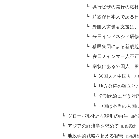
┗
興行ビザの発行の厳
┗
片親が日本人である
┗
外国人労働者支援は
┗
来日インドネシア研
┗
移民集団による新規
┗
在日ミャンマー人不
┗
窮状にある外国人・
┗
米国人と中国人
四条
┗
地方分権の確立と
┗
分割統治にどう対
┗
中国は本当の大国
┗
グローバル化と宿場町の再生
四条秀
┗
アジアの経済学を求めて
四条秀雄 20
┗
地政学的戦略を超える智恵
四条秀雄 