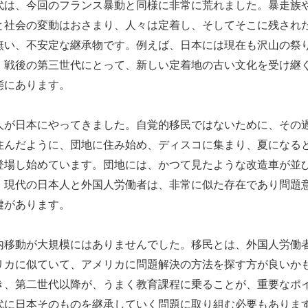
代は、今回のフランス暴動と同様に非常に荒れました。暴走族
と社会の変動はおさまり、人々は定着し、そしてそこに残され
無い、不安定な継承物です。例えば、日本には現在も沢山の祭
。戦後の第三世代にとって、新しい定着地の古い文化を受け継
態にあります。
が日本にやってきました。自覚的移民ではないために、その
住んだように、団地に住み始め、ディスコに集まり、夏になる
登場し始めています。団地には、かつて見たような改造車が並
、現代の日本人と外国人労働者は、非常に似た存在であり問題
鍵があります。
移動が大規模にはありませんでした。移民とは、外国人労働
リカに似ていて、アメリカに問題解決の方法を探す方が良いか
き、第二世代以降が、うまく教育課程に乗ることが、重要なポ
代に日本そのものを継承していく問題に取り組む必要もありま