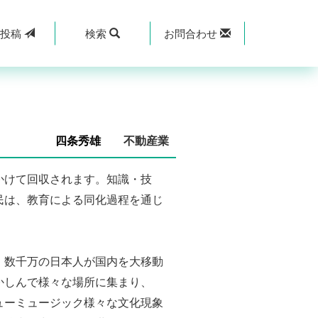
規
投稿
検索
お問合わせ
四条秀雄
不動産業
かけて回収されます。知識・技
民は、教育による同化過程を通じ
、数千万の日本人が国内を大移動
かしんで様々な場所に集まり、
ューミュージック様々な文化現象