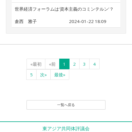
世界経済フォーラムは‘資本主義のコミンテルン’？
倉西 雅子
2024-01-22 18:09
«最初
«前
1
2
3
4
5
次»
最後»
一覧へ戻る
東アジア共同体評議会