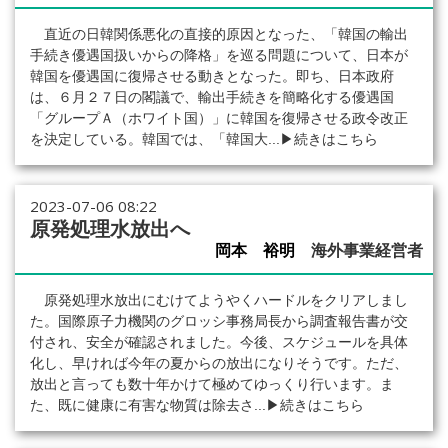
直近の日韓関係悪化の直接的原因となった、「韓国の輸出
手続き優遇国扱いからの降格」を巡る問題について、日本が
韓国を優遇国に復帰させる動きとなった。即ち、日本政府
は、６月２７日の閣議で、輸出手続きを簡略化する優遇国
「グループＡ（ホワイト国）」に韓国を復帰させる政令改正
を決定している。韓国では、「韓国大...
▶続きはこちら
2023-07-06 08:22
原発処理水放出へ
岡本 裕明
海外事業経営者
原発処理水放出にむけてようやくハードルをクリアしまし
た。国際原子力機関のグロッシ事務局長から調査報告書が交
付され、安全が確認されました。今後、スケジュールを具体
化し、早ければ今年の夏からの放出になりそうです。ただ、
放出と言っても数十年かけて極めてゆっくり行います。ま
た、既に健康に有害な物質は除去さ...
▶続きはこちら