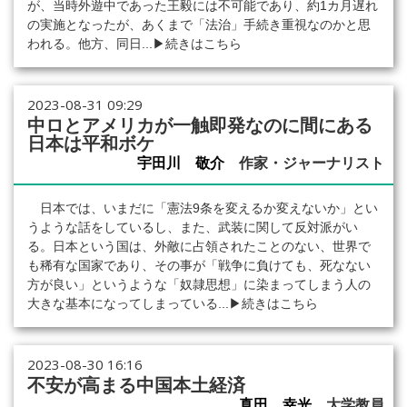
が、当時外遊中であった王毅には不可能であり、約1カ月遅れ
の実施となったが、あくまで「法治」手続き重視なのかと思
われる。他方、同日...
▶続きはこちら
2023-08-31 09:29
中ロとアメリカが一触即発なのに間にある
日本は平和ボケ
宇田川 敬介
作家・ジャーナリスト
日本では、いまだに「憲法9条を変えるか変えないか」とい
うような話をしているし、また、武装に関して反対派がい
る。日本という国は、外敵に占領されたことのない、世界で
も稀有な国家であり、その事が「戦争に負けても、死なない
方が良い」というような「奴隷思想」に染まってしまう人の
大きな基本になってしまっている...
▶続きはこちら
2023-08-30 16:16
不安が高まる中国本土経済
真田 幸光
大学教員