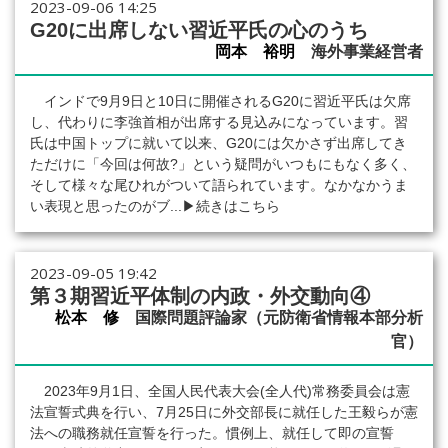
2023-09-06 14:25
G20に出席しない習近平氏の心のうち
岡本 裕明
海外事業経営者
インドで9月9日と10日に開催されるG20に習近平氏は欠席
し、代わりに李強首相が出席する見込みになっています。習
氏は中国トップに就いて以来、G20には欠かさず出席してき
ただけに「今回は何故?」という疑問がいつもにもなく多く、
そして様々な尾ひれがついて語られています。なかなかうま
い表現と思ったのがブ...
▶続きはこちら
2023-09-05 19:42
第３期習近平体制の内政・外交動向④
松本 修
国際問題評論家（元防衛省情報本部分析
官）
2023年9月1日、全国人民代表大会(全人代)常務委員会は憲
法宣誓式典を行い、7月25日に外交部長に就任した王毅らが憲
法への職務就任宣誓を行った。慣例上、就任して即の宣誓