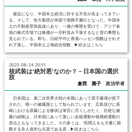
最近になり、中国本土経済に対する不安が高まってきてい
る。そして、恒大集団が米国で債務不履行となった。中国本
土の不動産景気低迷にあり、一連の事態を受けて、アジア各
地の株式市場では株価が一旦軒並み下落するなと背の事態も
見られている。即ち、日経平均と香港ハンセン指数はそれぞ
れ下落し、中国本土上海総合指数...
▶続きはこちら
2023-08-24 20:51
核武装は‘絶対悪’なのか？－日本国の選択
肢
倉西 雅子
政治学者
日本国は、第二次世界大戦の末期にあって原子爆弾が投下
された、唯一の被爆国として知られています。広島並びに長
崎における原爆による惨状は筆舌に尽くしがたく、壮絶な被
爆の経験は、日本国にあって激しい反核運動や核廃絶運動の
原点ともなってきました。その多くは、‘民間人をも大量に殺
戮する非人道的な兵器である原...
▶続きはこちら