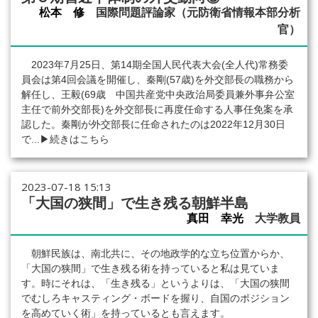
松本 修
国際問題評論家（元防衛省情報本部分析
官）
2023年7月25日、第14期全国人民代表大会(全人代)常務委
員会は第4回会議を開催し、秦剛(57歳)を外交部長の職務から
解任し、王毅(69歳 中国共産党中央政治局委員兼外事弁公室
主任で前外交部長)を外交部長に再度任命する人事任免案を承
認した。秦剛が外交部長に任命されたのは2022年12月30日
で...
▶続きはこちら
2023-07-18 15:13
「大国の狭間」で生き残る朝鮮半島
真田 幸光
大学教員
朝鮮民族は、南北共に、その地政学的な立ち位置からか、
「大国の狭間」で生き残る術を持っていると私は見ていま
す。時にそれは、「生き残る」というよりは、「大国の狭間
でむしろキャスティング・ボードを握り、自国のポジション
を高めていく術」を持っているとも言えます。