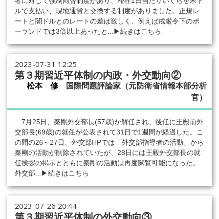
者に対して強制両替制度があり、滞在1日当たりいくらを米ド
ルで支払い、現地通貨と交換する制度がありました。正規レ
ートと闇ドルとのレートの差は激しく、例えば戒厳令下のポ
ーランドでは3倍以上あったと...
▶続きはこちら
2023-07-31 12:25
第３期習近平体制の内政・外交動向②
松本 修
国際問題評論家（元防衛省情報本部分析
官）
7月25日、秦剛外交部長(57歳)が解任され、後任に王毅前外
交部長(69歳)の就任が公表されて31日で1週間が経過した。こ
の間の26～27日、外交部HPでは「外交部指導者の活動」から
秦剛の活動が削除されていたが、28日には王毅外交部長の就
任挨拶の掲示とともに秦剛の活動は再度閲覧可能になった。
外交部...
▶続きはこちら
2023-07-26 20:44
第３期習近平体制の外交動向③