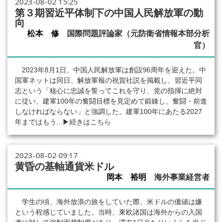
2023-08-02 15:25
第３期習近平体制下の中国人民解放軍の動
向
松本 修
国際問題評論家（元防衛省情報本部分析
官）
2023年8月1日、中国人民解放軍は創設96周年を迎えた。中
国軍ネットは同日、解放軍報の祝賀社説を掲載し、習近平同
志という「核心に忠誠を誓ってこれを守り、党の指揮に絶対
に従い、建軍100年の奮闘目標を見定めて鍛錬し、奮闘・前進
しなければならない」と強調した。建軍100年にあたる2027
年まではもう...
▶続きはこちら
2023-08-02 09:17
黄昏の基軸通貨米ドル
岡本 裕明
海外事業経営者
学生の頃、海外放浪の旅をしていた際、米ドルの価値は嫌
という程感じていました。当時、東欧諸国は海外からの入国