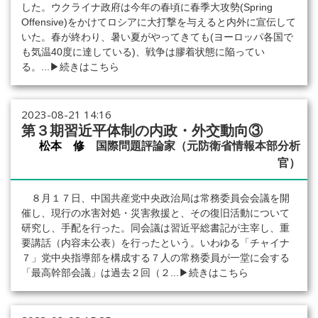
した。ウクライナ政府は今年の春頃に春季大攻勢(Spring
Offensive)をかけてロシアに大打撃を与えると内外に宣伝して
いた。春が終わり、暑い夏がやってきても(ヨーロッパ各国で
も気温40度に達している)、戦争は膠着状態に陥ってい
る。...
▶続きはこちら
2023-08-21 14:16
第３期習近平体制の内政・外交動向③
松本 修
国際問題評論家（元防衛省情報本部分析
官）
８月１７日、中国共産党中央政治局は常務委員会会議を開
催し、現行の水害対処・災害救援と、その復旧活動について
研究し、手配を行った。同会議は習近平総書記が主宰し、重
要講話（内容未公表）を行ったという。いわゆる「チャイナ
７」党中央指導部を構成する７人の常務委員が一堂に会する
「最高幹部会議」は過去２回（２...
▶続きはこちら