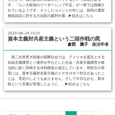
中、「ユン大統領のリーダーシップ不足」が一部では指摘さ
れているようです。そうしたコメントの中には、前回の選挙
無効訴訟に対する大法院の裁判や選...
▶続きはこちら
2023-06-24 10:21
資本主義対共産主義という二頭作戦の罠
倉西 雅子
政治学者
第二次世界大戦後の国際社会では、アメリカを盟主とする
自由主義陣営とソ連邦を中心とした社会・共産主義陣営が政
治的に鋭く対峙する冷戦構造が成立しています。同対立の背
景には、資本主義対共産主義のイデオロギー対立があったこ
とは、否定のしようもありません。そして今日なおも、新冷
戦という言葉が登場したように、...
▶続きはこちら