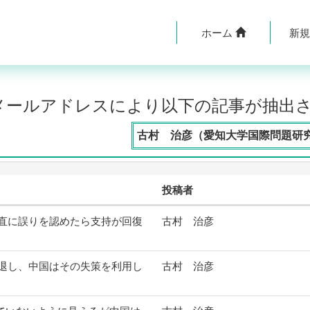
ホーム
新
のメールアドレスにより以下の記事が抽出
古村 治彦（愛知大学国際問題研
投稿者
直に誤りを認めたら支持が回復
古村 治彦
退し、中国はその失策を利用し
古村 治彦