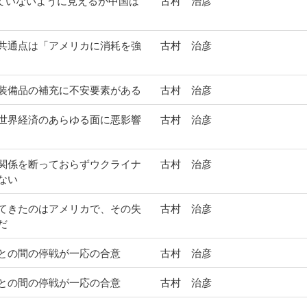
っていないように見えるが中国は
古村 治彦
共通点は「アメリカに消耗を強
古村 治彦
装備品の補充に不安要素がある
古村 治彦
世界経済のあらゆる面に悪影響
古村 治彦
関係を断っておらずウクライナ
古村 治彦
ない
てきたのはアメリカで、その失
古村 治彦
だ
との間の停戦が一応の合意
古村 治彦
との間の停戦が一応の合意
古村 治彦