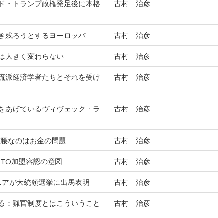
ド・トランプ政権発足後に本格
古村 治彦
き残ろうとするヨーロッパ
古村 治彦
は大きく変わらない
古村 治彦
流派経済学者たちとそれを受け
古村 治彦
をあげているヴィヴェック・ラ
古村 治彦
び腰なのはお金の問題
古村 治彦
ATO加盟容認の意図
古村 治彦
ニアが大統領選挙に出馬表明
古村 治彦
る：猟官制度とはこういうこと
古村 治彦