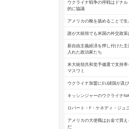
ウクライナ戦争の停戦はドナル
的に協議
アメリカの靴を舐めることで生
誰が大統領でも米国の外交政策
新自由主義経済を押し付けた主
入れた政治家たち
米大統領共和党予備選で支持率
マスワミ
ウクライナ加盟にEU諸国が及
キッシンジャーのウクライナN
ロバート・F・ケネディ・ジュ
アメリカの大使職はお金で買え
だ