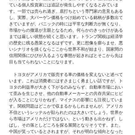
ている個人投資家には追証が発生しやすくなるとみていま
す。一部では売られ過ぎ、底打ちという専門家の意見もある
し、実際、大バーゲン価格をつけ始めている銘柄が多数出て
きていますが、パニックの時には平常な判断力が無くなり、
市場からの撤退が主眼となるため、何らかのきっかけがある
までは厳しい状態が続くと思います。トランプ関税は経済学
の歴史に残る愚策となるはずです。更に想像を膨らませ、悪
いシナリオを描くならここから世界不和が始まり、国家間の
信用関係にひびが入るような事態が起きればとそこから先は
目も当てられないことになります。
トヨタがアメリカで販売する車の価格を変えないと述べて
います。これは消費者にはすさまじく勇ましい話ですが、ト
ヨタの利益率が大きく下がるのみならず、自動車市場におい
て歪みを生じさせ、他の自動車メーカーとの共存共栄にヒビ
が入ることになりかねず、マイナスの影響にも注視していま
す。関税問題はどこかで収まるかもしれませんが、アメリカ
不信というレッテルが貼られたのは大きいでしょう。世界か
ら市場はアメリカだけではない、という動きも出かねず、し
ばし、その落としどころを探る展開となりそうです。また、
中国が笑っているとされますが、それが明白な傾向となった