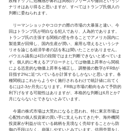
政権トップに危機感が募れば関税のフリーズや撤回というシ
ナリオはあり得ると思いますが、すべてはトランプ氏個人の
判断に委ねられます。
リーマンショックやコロナの際の市場の大暴落と違い、今
回はトランプ氏が明白なる犯人であり、人為的であります。
トランプ氏の主張する関税の壁を作ることでアメリカ国内に
製造業が回帰し、国内生産が潤い、雇用も増えるというシナ
リオを論じる経済学者の話を私は聞いたことがありません。
パウエル議長は4日の段階ではまだ判断できないと述べていま
す。個人的に考えるアプローチとしては物価上昇率から関税
による恣意的な物価上昇率を補正し、調整後の数字がFRBが
目指す2%に近づいているか計算するしかないと思います。各
種関税はこれからようやく施行されるわけで統計値に出てく
るには2-3か月先になります。FRBは市場の動向をみて予防的
利下げをする可能性はありますが、本格的な判断は6月とか7
月にならないとできないとみています。
今週の株式市場は大荒れになると思われ、特に東京市場は
心配性の個人投資家の買い手に支えられてきた中、海外機関
投資家が利益が出ている銘柄を見境なく売却することから防
御の手段はなく、崩落しやすいとみています。信用売買をし