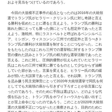
およそ見当をつけているのであろう。
今回の大規模不正事件の起点となったのは2016年の大統領
選でトランプ氏がヒラリー・クリントン氏に対し奇跡と言え
る勝利を収めたことに遡ると言えよう。トランプ氏の勝利は
敗れた側にとっても勝った側にとっても想定外であったと言
えよう。激戦州、特にラストベルトと呼ばれるペンシルベニ
ア、ミシガン、ウィスコンシン三州での想定外と言うべきト
ランプ氏の勝利が大統領選を制することにつながった。これ
をもたらしたのはこれら三州での選挙戦に対するトランプ陣
営の優れた読みとトランプ氏の精力的な選挙活動であったと
言える。これに対し、圧倒的優勢が伝えられていたヒラリー
氏はこれらの三州で確実に勝てるものとして少なからず油断
していた節があった。言葉を変えると、ヒラリー氏の気の緩
みが招いた大誤算であったと言える。それ以降、トランプ氏
を忌み嫌う民主党陣営にとって2020年大統領選挙で同氏を何
としてでも大統領の座から引きずり下ろすことが合言葉にな
ったのであろう。そのために手段は選ばない。どのような代
償を払おうと、トランプ氏をホワイトハウスから追い出すこ
とが至上命令になったのであろう。このことが2020年大統領
選の大規模不正につながったと推察されよう。目的のために