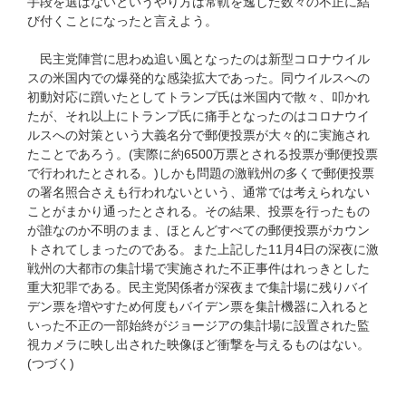
手段を選ばないというやり方は常軌を逸した数々の不正に結
び付くことになったと言えよう。
民主党陣営に思わぬ追い風となったのは新型コロナウイル
スの米国内での爆発的な感染拡大であった。同ウイルスへの
初動対応に躓いたとしてトランプ氏は米国内で散々、叩かれ
たが、それ以上にトランプ氏に痛手となったのはコロナウイ
ルスへの対策という大義名分で郵便投票が大々的に実施され
たことであろう。(実際に約6500万票とされる投票が郵便投票
で行われたとされる。)しかも問題の激戦州の多くで郵便投票
の署名照合さえも行われないという、通常では考えられない
ことがまかり通ったとされる。その結果、投票を行ったもの
が誰なのか不明のまま、ほとんどすべての郵便投票がカウン
トされてしまったのである。また上記した11月4日の深夜に激
戦州の大都市の集計場で実施された不正事件はれっきとした
重大犯罪である。民主党関係者が深夜まで集計場に残りバイ
デン票を増やすため何度もバイデン票を集計機器に入れると
いった不正の一部始終がジョージアの集計場に設置された監
視カメラに映し出された映像ほど衝撃を与えるものはない。
(つづく)