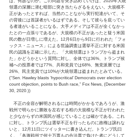
ば、何故なのか。この問題を突き詰めていけば、2020年大統
領選の深層に潜む暗部に突き当たらざるをえない。大規模不
正があったとすれば、当然のことながら実行犯達がいて、そ
の背後には首謀者がいるはずである。そして彼らを庇ってい
る者達がいることになる。大手メディアは不正が全くなかっ
たとの一点張りであるが、大規模の不正があったと疑う米国
民の数が日増しに増えた。12月6日から9日に行われた「フォ
ックス・ニュース」による世論調査は選挙不正に対する米国
民の認識を正確に示した。「大統領選はトランプから盗まれ
た」かどうかという質問に対し、全体では36%、トランプ候
補への投票者では77%、共和党員では68%、無党派層では
26%、民主党員では10%が大統領選は盗まれたとみている。
(“Sen. Hawley blasts ‘hypocritical’ Democrats over election
count objection, points to Bush race,” Fox News, (December
30, 2020.))
不正の全容が解明されるには時間がかかるであろうが、激
戦州で明らかに勝敗を左右する程の大規模な不正が行われた
と少なからずの米国民が感じていることは確かである。これ
に対し、トランプ氏は選挙不正を行ったものに政権は譲れな
いと、12月11日にツイッターに書き込んだ。トランプ氏曰
く、「各激戦州で何十万票もの合法票で負けた者にどうして