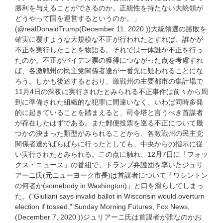
勝利を与えることができるのか。正統性を持たない大統領が
どうやって国を運営するというのか。」
(@realDonaldTrump(December 11, 2020.))大統領選の勝敗を
確実に覆すような大規模な不正が行われたとすれば、誰かが
不正を実行したことを物語る。それでは一体誰が不正を行っ
たのか。不正がバイデン票の獲得につながった点を考慮すれ
ば、各激戦州の民主党関係者達が一番先に疑われることにな
ろう。しかも後述するとおり、激戦州の主要都市の集計場で
11月4日の深夜に実行されたとみられる不正事件は前々から周
到に準備された組織的な犯罪に間違いなく、いわば同時多発
的に起きていることを踏まえると、司令塔と言うべき首謀者
が存在したはずである。また郵便投票を巡る不正について幾
つかの決まった類型がみられることから、各激戦州の民主党
関係者達がばらばらに行ったとしても、中央からの指示に従
い実行されたとみられる。この点に触れ、12月7日に「フォッ
クス・ニュース」の番組で、トランプ弁護団を率いたジュリ
アーニ氏(元ニューヨーク市長)は首謀者について「ワシントン
の何者か(somebody in Washington)」と口を滑らしてしまっ
た。(“Giuliani says invalid ballot in Wisconsin would overturn
election if tossed,” Sunday Morning Futures, Fox News,
(December 7, 2020.))ジュリアーニ氏は首謀者が誰なのかお