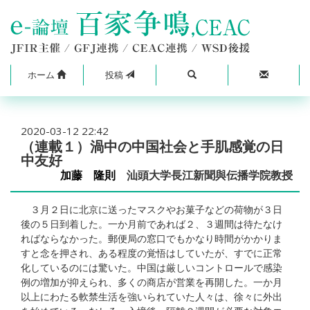
ホーム
投稿
2020-03-12 22:42
（連載１）渦中の中国社会と手肌感覚の日
中友好
加藤 隆則
汕頭大学長江新聞與伝播学院教授
３月２日に北京に送ったマスクやお菓子などの荷物が３日
後の５日到着した。一か月前であれば２、３週間は待たなけ
ればならなかった。郵便局の窓口でもかなり時間がかかりま
すと念を押され、ある程度の覚悟はしていたが、すでに正常
化しているのには驚いた。中国は厳しいコントロールで感染
例の増加が抑えられ、多くの商店が営業を再開した。一か月
以上にわたる軟禁生活を強いられていた人々は、徐々に外出