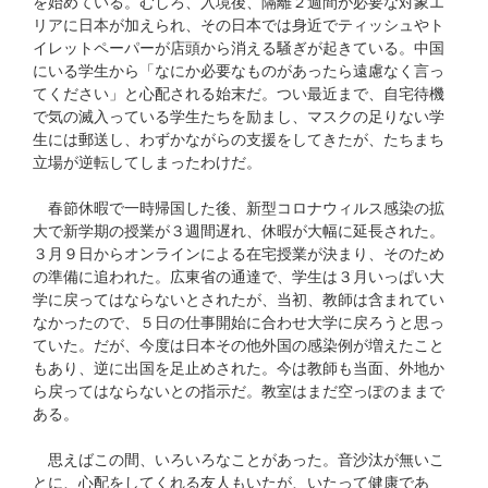
を始めている。むしろ、入境後、隔離２週間が必要な対象エ
リアに日本が加えられ、その日本では身近でティッシュやト
イレットペーパーが店頭から消える騒ぎが起きている。中国
にいる学生から「なにか必要なものがあったら遠慮なく言っ
てください」と心配される始末だ。つい最近まで、自宅待機
で気の滅入っている学生たちを励まし、マスクの足りない学
生には郵送し、わずかながらの支援をしてきたが、たちまち
立場が逆転してしまったわけだ。
春節休暇で一時帰国した後、新型コロナウィルス感染の拡
大で新学期の授業が３週間遅れ、休暇が大幅に延長された。
３月９日からオンラインによる在宅授業が決まり、そのため
の準備に追われた。広東省の通達で、学生は３月いっぱい大
学に戻ってはならないとされたが、当初、教師は含まれてい
なかったので、５日の仕事開始に合わせ大学に戻ろうと思っ
ていた。だが、今度は日本その他外国の感染例が増えたこと
もあり、逆に出国を足止めされた。今は教師も当面、外地か
ら戻ってはならないとの指示だ。教室はまだ空っぽのままで
ある。
思えばこの間、いろいろなことがあった。音沙汰が無いこ
とに、心配をしてくれる友人もいたが、いたって健康であ