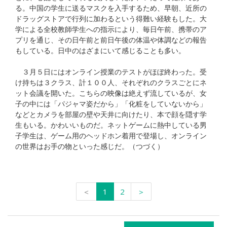
る。中国の学生に送るマスクを入手するため、早朝、近所の
ドラッグストアで行列に加わるという得難い経験もした。大
学による全校教師学生への指示により、毎日午前、携帯のア
プリを通じ、その日午前と前日午後の体温や体調などの報告
もしている。日中のはざまにいて感じることも多い。
３月５日にはオンライン授業のテストがほぼ終わった。受
け持ちは３クラス、計１００人、それぞれのクラスごとにネ
ット会議を開いた。こちらの映像は絶えず流しているが、女
子の中には「パジャマ姿だから」「化粧をしていないから」
などとカメラを部屋の壁や天井に向けたり、本で顔を隠す学
生もいる。かわいいものだ。ネットゲームに熱中している男
子学生は、ゲーム用のヘッドホン着用で登場し、オンライン
の世界はお手の物といった感じだ。（つづく）
＜
1
2
＞