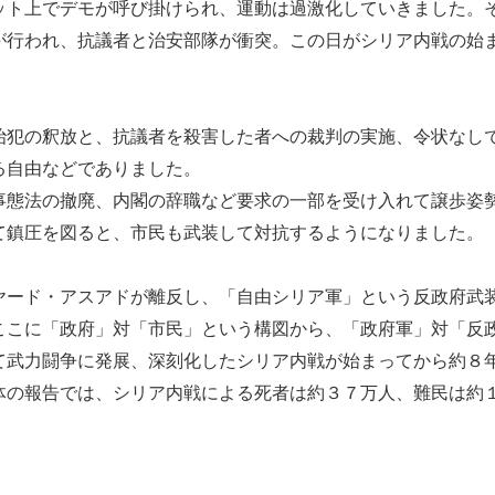
ット上でデモが呼び掛けられ、運動は過激化していきました。
が行われ、抗議者と治安部隊が衝突。この日がシリア内戦の始
犯の釈放と、抗議者を殺害した者への裁判の実施、令状なし
る自由などでありました。
事態法の撤廃、内閣の辞職など要求の一部を受け入れて譲歩姿
て鎮圧を図ると、市民も武装して対抗するようになりました。
ード・アスアドが離反し、「自由シリア軍」という反政府武
ここに「政府」対「市民」という構図から、「政府軍」対「反
て武力闘争に発展、深刻化したシリア内戦が始まってから約８
体の報告では、シリア内戦による死者は約３７万人、難民は約