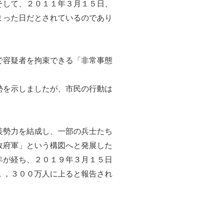
そして、２０１１年３月１５日、
まった日だとされているのであり
で容疑者を拘束できる「非常事態
勢を示しましたが、市民の行動は
装勢力を結成し、一部の兵士たち
政府軍」という構図へと発展した
年が経ち、２０１９年３月１５日
１，３００万人に上ると報告され