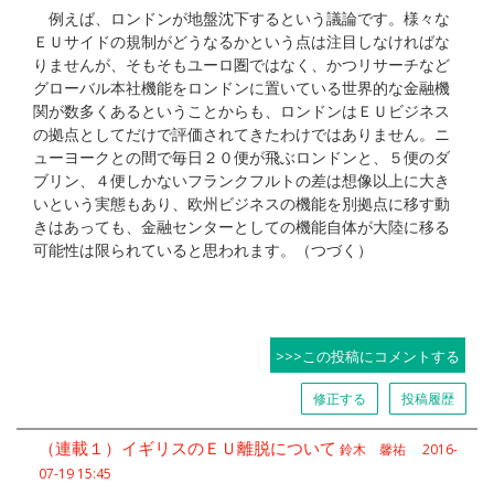
例えば、ロンドンが地盤沈下するという議論です。様々な
ＥＵサイドの規制がどうなるかという点は注目しなければな
りませんが、そもそもユーロ圏ではなく、かつリサーチなど
グローバル本社機能をロンドンに置いている世界的な金融機
関が数多くあるということからも、ロンドンはＥＵビジネス
の拠点としてだけで評価されてきたわけではありません。ニ
ューヨークとの間で毎日２０便が飛ぶロンドンと、５便のダ
ブリン、４便しかないフランクフルトの差は想像以上に大き
いという実態もあり、欧州ビジネスの機能を別拠点に移す動
きはあっても、金融センターとしての機能自体が大陸に移る
可能性は限られていると思われます。（つづく）
>>>この投稿にコメントする
修正する
投稿履歴
（連載１）イギリスのＥＵ離脱について
鈴木 馨祐 2016-
07-19 15:45