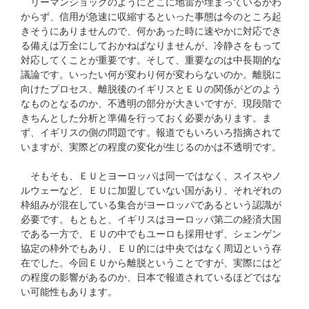
リーマンショックのようにどこに地雷が埋まっているかわ
からず、信用が急速に収縮するといった事態は今のところ起
きそうにありませんので、何かあった時に速やかに対応でき
る備えは万全にしておかねばなりませんが、冷静さをもって
対応してくことが重要です。そして、重要なのは中長期的な
議論です。いったい何が変わり何が変わらないのか。離脱に
向けたプロセス、離脱後のイギリスとＥＵの関係がどのよう
なものとなるのか、不透明の部分が大きいですが、現段階で
きちんとした分析と準備を行っておく必要があります。ま
ず、イギリスの側の問題です。報道でもいろいろ指摘されて
いますが、実際どの程度の変化が生じるのかは不透明です。
そもそも、ＥＵとヨーロッパは同一ではなく、スイスやノ
ルウェーなど、ＥＵに加盟していない国があり、それぞれの
枠組みが混在している集合がヨーロッパであるという認識が
必要です。もともと、イギリスはヨーロッパ第二の経済大国
である一方で、ＥＵの中でもユーロも採用せず、シェンゲン
協定の枠外でもあり、ＥＵ的には中央ではなく周辺という存
在でした。今回ＥＵから離脱ということですが、実際にはど
の程度の影響があるのか、日本で報道されているほどではな
い可能性もあります。