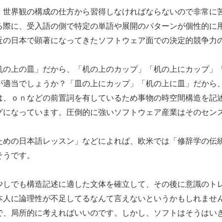
世界観の構成の仕方から習得しなければならないので非常に
る際に、受入語の側で特定の単語や展開のパターンが個性的に
近の日本で顕著になってきたソフトウェア面での決定的競争力
机の上の皿」だから、「机の上のカップ」「机の上にカップ」
が適当でしょうか？「皿の上にカップ」「机の上に皿」だから
は、ｏｎなどの前置詞を有しているため事物の時空間構造を記
グになっています。圧倒的に強いソフトウェア産業はそのセン
ための日本語レッスン」などによれば、欧米では「修辞学の伝
そうです。
しでも構造記述に適した文体を確立して、その後に意識のト
本人に論理性が不足してるなんて言えないというかもしれませ
で、局所的に考えればいいのです。しかし、ソフトはそうはい