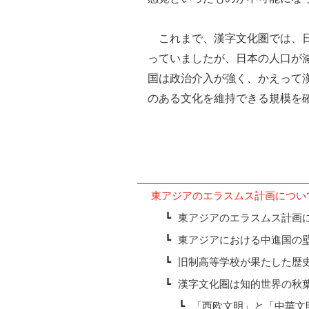
これまで、漢字文化圏では、日
っていましたが、日本の人口が
国は政治介入が強く、かえって
のある文化を維持できる規模を
東アジアのエラスムス計画につい
┗
東アジアのエラスムス計画
┗
東アジアにおける中進国の
┗
旧制高等学校が果たした歴
┗
漢字文化圏は知的世界の秋
┗
「西欧文明」と「中華文