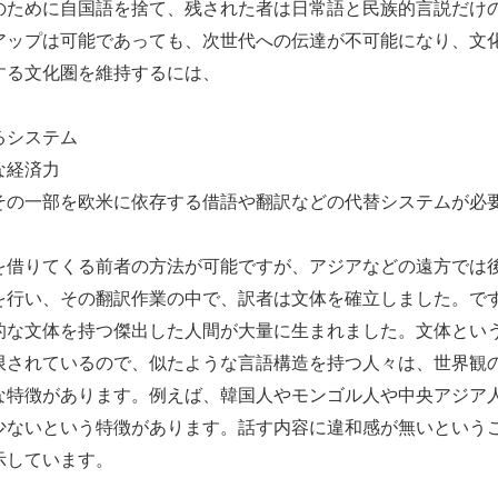
のために自国語を捨て、残された者は日常語と民族的言説だけ
アップは可能であっても、次世代への伝達が不可能になり、文
する文化圏を維持するには、
るシステム
な経済力
その一部を欧米に依存する借語や翻訳などの代替システムが必
借りてくる前者の方法が可能ですが、アジアなどの遠方では
を行い、その翻訳作業の中で、訳者は文体を確立しました。で
的な文体を持つ傑出した人間が大量に生まれました。文体とい
限されているので、似たような言語構造を持つ人々は、世界観
な特徴があります。例えば、韓国人やモンゴル人や中央アジア
少ないという特徴があります。話す内容に違和感が無いという
示しています。