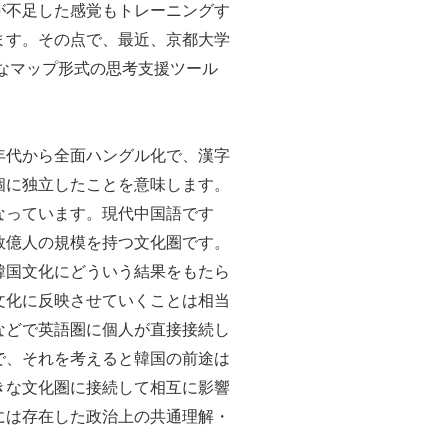
が不足した感覚もトレーニングす
ます。その点で、最近、京都大学
なマップ形式の思考支援ツール
年代から全面ハングル化で、漢字
個に独立したことを意味します。
なっています。現代中国語です
数億人の規模を持つ文化圏です。
韓国文化にどういう結果をもたら
文化に反映させていくことは相当
などで英語圏に個人が直接接続し
で、それを考えると韓国の前途は
きな文化圏に接続して相互に影響
には存在した政治上の共通理解・