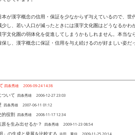
本が漢字概念の信用・保証を少なからず与えているので、世
減少し、若い人口が減ったときには漢字文化圏はどうなるかわ
漢字文化圏の弱体化を促進してしまうかもしれません。本当な
確保し、漢字概念に保証・信用を与え続けるのが好ましい姿だ
て
四条秀雄 2006-09-24 14:38
について
四条秀雄 2006-12-27 23:03
壁
四条秀雄 2007-06-11 01:12
史的役割
四条秀雄 2008-11-17 12:34
葉原を生み出せるか？
四条秀雄 2009-11-23 08:54
明」の生成と発展を比較する
吉田 重信 2009-11-25 20:14