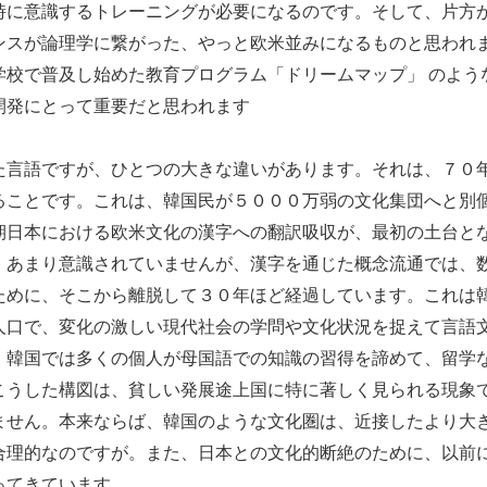
時に意識するトレーニングが必要になるのです。そして、片方
ンスが論理学に繋がった、やっと欧米並みになるものと思われ
学校で普及し始めた教育プログラム「ドリームマップ」 のよう
開発にとって重要だと思われます
言語ですが、ひとつの大きな違いがあります。それは、７０
ることです。これは、韓国民が５０００万弱の文化集団へと別
期日本における欧米文化の漢字への翻訳吸収が、最初の土台と
。あまり意識されていませんが、漢字を通じた概念流通では、
ために、そこから離脱して３０年ほど経過しています。これは
人口で、変化の激しい現代社会の学問や文化状況を捉えて言語
、韓国では多くの個人が母国語での知識の習得を諦めて、留学
こうした構図は、貧しい発展途上国に特に著しく見られる現象
ません。本来ならば、韓国のような文化圏は、近接したより大
合理的なのですが。また、日本との文化的断絶のために、以前
ってきています。