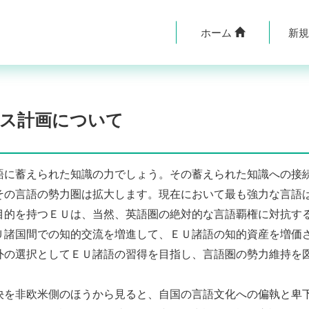
ホーム
新
ス計画について
に蓄えられた知識の力でしょう。その蓄えられた知識への接
その言語の勢力圏は拡大します。現在において最も強力な言語
目的を持つＥＵは、当然、英語圏の絶対的な言語覇権に対抗す
Ｕ諸国間での知的交流を増進して、ＥＵ諸語の知的資産を増価
外の選択としてＥＵ諸語の習得を目指し、言語圏の勢力維持を
を非欧米側のほうから見ると、自国の言語文化への偏執と卑