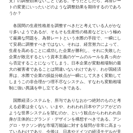
支）の調整効果ないことである。そうだとしたら、為替レー
トの変更にいったいどのような調整効果を期待するのであろ
うか？
各国間の生産性格差を調整すべきだと考えている人がかな
り多いようであるが、そもそも生産性の格差などという極め
て厳粛な問題を、為替レートという水際の手段で、一瞬にし
て安易に調整すべきではない。それは、経営努力によって、
生産を高めることに成功した企業が勝利し、それに失敗した
企業が敗北するという資本主義のゲームのルールを真っ向か
ら否定することになってしまう。日本企業が変動相場制の最
大の被害者であることは間違いないわけであり、わが国経済
界は、水際で企業の損益分岐点が一瞬にして大きく変動して
しまうこの非合理かつ理不尽なシステム、すなわち変動相場
制に強い異議を申し立てるべきである。
国際経済システムを、所与でありなおかつ絶対のものと考
える必要は全くない。いまや、われわれ日本やアジアがどの
ような世界システムを望むのか、という観点からわれわれ自
身が主体的にグランド・デザインを構想すべきである。アン
グロ・サクソン的な市場万能論に対する疑問が非常に高まっ
ているわけであり、今後は、日本やドイツの経済モデルが見