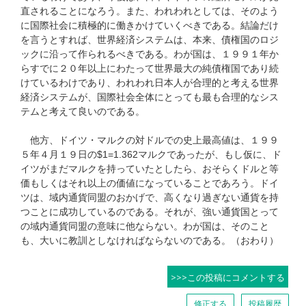
直されることになろう。また、われわれとしては、そのよう
に国際社会に積極的に働きかけていくべきである。結論だけ
を言うとすれば、世界経済システムは、本来、債権国のロジ
ックに沿って作られるべきである。わが国は、１９９１年か
らすでに２０年以上にわたって世界最大の純債権国であり続
けているわけであり、われわれ日本人が合理的と考える世界
経済システムが、国際社会全体にとっても最も合理的なシス
テムと考えて良いのである。
他方、ドイツ・マルクの対ドルでの史上最高値は、１９９
５年４月１９日の$1=1.362マルクであったが、もし仮に、ド
イツがまだマルクを持っていたとしたら、おそらくドルと等
価もしくはそれ以上の価値になっていることであろう。ドイ
ツは、域内通貨同盟のおかげで、高くなり過ぎない通貨を持
つことに成功しているのである。それが、強い通貨国とって
の域内通貨同盟の意味に他ならない。わが国は、そのこと
も、大いに教訓としなければならないのである。（おわり）
>>>この投稿にコメントする
修正する
投稿履歴