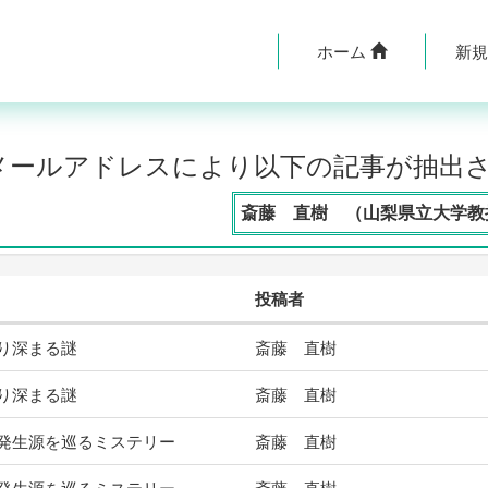
ホーム
新
のメールアドレスにより以下の記事が抽出
斎藤 直樹 （山梨県立大学教授
投稿者
り深まる謎
斎藤 直樹
り深まる謎
斎藤 直樹
発生源を巡るミステリー
斎藤 直樹