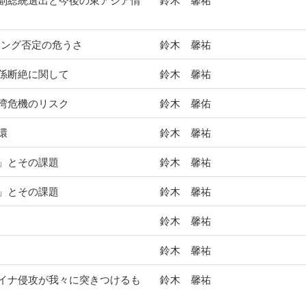
副総統選出と今後の東アジア情
鈴木 馨祐
リング否定の危うさ
鈴木 馨祐
係断絶に関して
鈴木 馨祐
湾危機のリスク
鈴木 馨佑
環
鈴木 馨祐
」とその課題
鈴木 馨祐
」とその課題
鈴木 馨祐
鈴木 馨祐
鈴木 馨祐
イナ侵攻が我々に突きつけるも
鈴木 馨祐