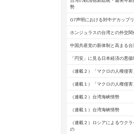
台湾の頼清徳新総統・蕭美琴新
勢
G7声明における対中デカップ
ホンジュラスの台湾との外交関
中国共産党の新体制と高まる台
「円安」に見る日本経済の悪循
（連載２）「マクロの人権侵害
（連載１）「マクロの人権侵害
（連載２）台湾海峡情勢
（連載１）台湾海峡情勢
（連載２）ロシアによるウクラ
の