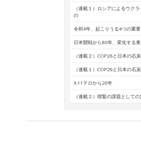
（連載１）ロシアによるウクラ
の
令和4年、起こりうる4つの重
日米開戦から80年、変化する
（連載２）COP26と日本の石
（連載１）COP26と日本の石
9.11テロから20年
（連載２）喫緊の課題としての