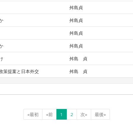
舛島貞
か
舛島貞
舛島貞
か
舛島貞
け
舛島 貞
政策提案と日本外交
舛島 貞
«最初
«前
1
2
次»
最後»