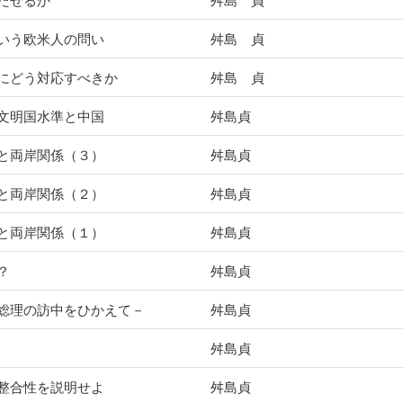
たせるか
舛島 貞
いう欧米人の問い
舛島 貞
にどう対応すべきか
舛島 貞
文明国水準と中国
舛島貞
と両岸関係（３）
舛島貞
と両岸関係（２）
舛島貞
と両岸関係（１）
舛島貞
？
舛島貞
総理の訪中をひかえて－
舛島貞
舛島貞
整合性を説明せよ
舛島貞