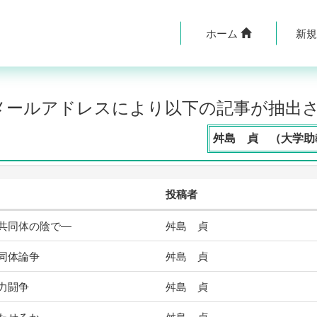
ホーム
新
のメールアドレスにより以下の記事が抽出
舛島 貞 （大学助教
投稿者
共同体の陰で―
舛島 貞
同体論争
舛島 貞
力闘争
舛島 貞