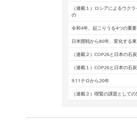
（連載１）ロシアによるウクラ
の
令和4年、起こりうる4つの重
日米開戦から80年、変化する
（連載２）COP26と日本の石
（連載１）COP26と日本の石
9.11テロから20年
（連載２）喫緊の課題としての