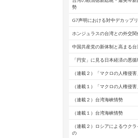
台湾の頼清徳新総統・蕭美琴新
勢
G7声明における対中デカップ
ホンジュラスの台湾との外交関
中国共産党の新体制と高まる台
「円安」に見る日本経済の悪循
（連載２）「マクロの人権侵害
（連載１）「マクロの人権侵害
（連載２）台湾海峡情勢
（連載１）台湾海峡情勢
（連載２）ロシアによるウクラ
の