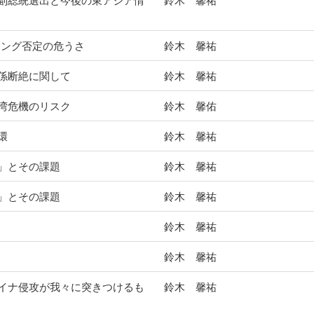
副総統選出と今後の東アジア情
鈴木 馨祐
リング否定の危うさ
鈴木 馨祐
係断絶に関して
鈴木 馨祐
湾危機のリスク
鈴木 馨佑
環
鈴木 馨祐
」とその課題
鈴木 馨祐
」とその課題
鈴木 馨祐
鈴木 馨祐
鈴木 馨祐
イナ侵攻が我々に突きつけるも
鈴木 馨祐