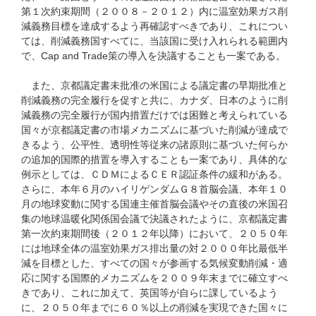
第１次約束期間（２００８－２０１２）内に温室効果ガス削
減義務目標を達成するよう再確認すべきであり、これについ
ては、削減義務国すべてに、当該国に受け入れられる範囲内
で、Cap and Trade策の導入を決議することも一案である。
また、京都議定書未批准の米国による議定書の早期批准と
削減義務の完全履行を促すと共に、カナダ、日本のように削
減義務の完全履行が国内措置だけでは困難と考えられている
国々が京都議定書の市場メカニズムに基づいた削減が達成で
きるよう、公平性、透明性等従来の諸原則に基づいた何らか
の追加的国際的措置を導入することも一案であり、具体的な
例示としては、ＣＤＭによるＣＥＲ認証条件の緩和がある。
さらに、本年６月のハイリゲンダムＧ８首脳会議、本年１０
月の地球変動に関する国連主催首脳会議やその直後の米国召
集の地球温暖化関係国会議で決議されたように、京都議定書
第一次約束期間後（２０１２年以降）において、２０５０年
には地球全体の温室効果ガス排出量の対２０００年比最低半
減を目標とした、すべての国々が参画する気候変動削減・適
応に関する国際的メカニズムを２００９年末までに確立すべ
きであり、これに加えて、英国等が自らに課しているよう
に、２０５０年までに６０％以上の削減を実現できた国々に