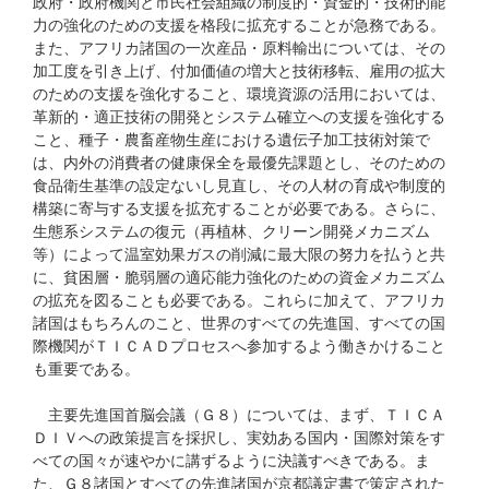
政府・政府機関と市民社会組織の制度的・資金的・技術的能
力の強化のための支援を格段に拡充することが急務である。
また、アフリカ諸国の一次産品・原料輸出については、その
加工度を引き上げ、付加価値の増大と技術移転、雇用の拡大
のための支援を強化すること、環境資源の活用においては、
革新的・適正技術の開発とシステム確立への支援を強化する
こと、種子・農畜産物生産における遺伝子加工技術対策で
は、内外の消費者の健康保全を最優先課題とし、そのための
食品衛生基準の設定ないし見直し、その人材の育成や制度的
構築に寄与する支援を拡充することが必要である。さらに、
生態系システムの復元（再植林、クリーン開発メカニズム
等）によって温室効果ガスの削減に最大限の努力を払うと共
に、貧困層・脆弱層の適応能力強化のための資金メカニズム
の拡充を図ることも必要である。これらに加えて、アフリカ
諸国はもちろんのこと、世界のすべての先進国、すべての国
際機関がＴＩＣＡＤプロセスへ参加するよう働きかけること
も重要である。
主要先進国首脳会議（Ｇ８）については、まず、ＴＩＣＡ
ＤＩＶへの政策提言を採択し、実効ある国内・国際対策をす
べての国々が速やかに講ずるように決議すべきである。ま
た、Ｇ８諸国とすべての先進諸国が京都議定書で策定された