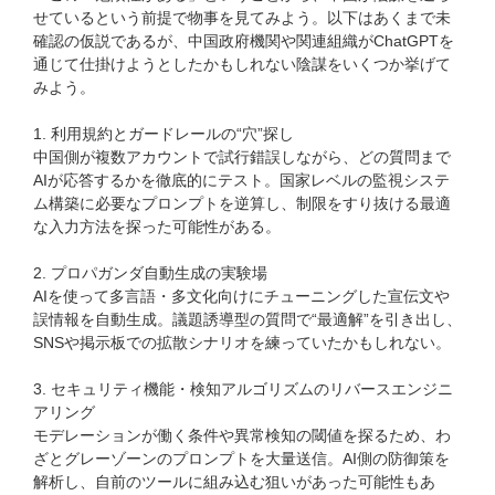
せているという前提で物事を見てみよう。以下はあくまで未
確認の仮説であるが、中国政府機関や関連組織がChatGPTを
通じて仕掛けようとしたかもしれない陰謀をいくつか挙げて
みよう。
1. 利用規約とガードレールの“穴”探し
中国側が複数アカウントで試行錯誤しながら、どの質問まで
AIが応答するかを徹底的にテスト。国家レベルの監視システ
ム構築に必要なプロンプトを逆算し、制限をすり抜ける最適
な入力方法を探った可能性がある。
2. プロパガンダ自動生成の実験場
AIを使って多言語・多文化向けにチューニングした宣伝文や
誤情報を自動生成。議題誘導型の質問で“最適解”を引き出し、
SNSや掲示板での拡散シナリオを練っていたかもしれない。
3. セキュリティ機能・検知アルゴリズムのリバースエンジニ
アリング
モデレーションが働く条件や異常検知の閾値を探るため、わ
ざとグレーゾーンのプロンプトを大量送信。AI側の防御策を
解析し、自前のツールに組み込む狙いがあった可能性もあ