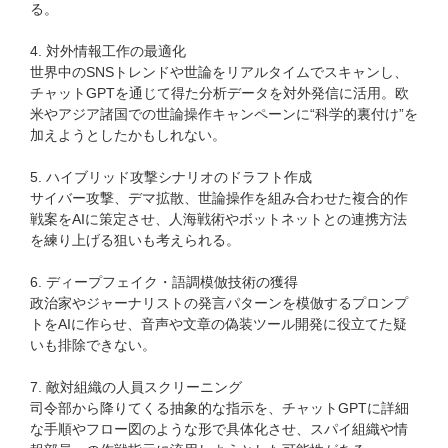
る。
4. 対外情報工作の最適化
世界中のSNSトレンドや世論をリアルタイムでスキャンし、
チャットGPTを通じて得た分析データを対外発信に活用。欧
米やアジア諸国での世論操作キャンペーンに“科学的裏付け”を
加えようとしたかもしれない。
5. ハイブリッド攻撃シナリオのドラフト作成
サイバー攻撃、デマ拡散、世論操作を組み合わせた複合的作
戦案をAIに策定させ、人海戦術やボットネットとの連携方法
を練り上げる狙いも考えられる。
6. ディープフェイク・語調模倣技術の獲得
政治家やジャーナリストの発言パターンを模倣するプロンプ
トをAIに作らせ、音声や文章の偽装ツール開発に役立てた疑
いも排除できない。
7. 敵対組織の人員スクリーニング
司令部から降りてくる抽象的な指示を、チャットGPTに詳細
な手順やフロー図のような形で具体化させ、スパイ組織や情