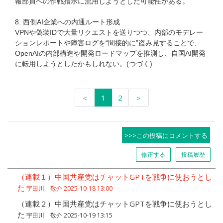
報部員への作戦指示に流用しようとした可能性がある。
8. 西側AI企業への内通ルート形成
VPNや偽装IDで大量リクエストを送りつつ、内部のモデレー
ションレポートや障害ログを“間接的に”盗み見することで、
OpenAIの内部構造や開発ロードマップを推測し、自国AI開発
に転用しようとしたかもしれない。(つづく)
＜
1
2
＞
>>>この投稿にコメントする
修正する
投稿履歴
（連載１）中国共産党はチャットGPTを戦争に使おうとし
た
宇田川 敬介 2025-10-18 13:00
（連載２）中国共産党はチャットGPTを戦争に使おうとし
た
宇田川 敬介 2025-10-19 13:15