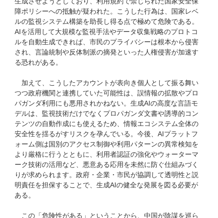
生成させようとしており、利用規約で禁じられた国家安全保
障ポリシーへの抵触が疑われた。こうした行為は、国家レベ
ルの監視システム構築を助長し得る点で極めて危険である。
AIを活用して大規模な監視手法やデータ収集戦略のプロトコ
ルを自動生成できれば、市民のプライバシーは根本から侵害
され、言論統制や反体制派の摘発といった人権侵害が加速す
る恐れがある。
加えて、こうしたアカウントが表向き個人として振る舞い
つつ政府機関と連携していた可能性は、誤情報の拡散やプロ
パガンダ利用にも悪用されかねない。生成AIの高度な言語モ
デルは、監視技術だけでなくプロパガンダ文書や誘導的コン
テンツの自動作成にも使えるため、情報エコシステム全体の
安全性を揺るがすリスクを孕んでいる。今後、AIプラットフ
ォーム側は国別のアクセス制御や利用パターンの異常検知を
より厳格に行うとともに、利用者認証の強化やウォーターマ
ーク技術の活用など、悪意ある応用を未然に防ぐ仕組みづく
りが求められます。政府・企業・市民が協調して透明性と説
明責任を担保することで、生成AIの健全な発展を図る必要が
ある。
この「危険性がある」ということから、中国が陰謀を巡ら