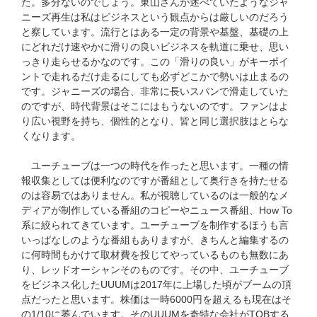
た。多分ないのでしょう。東山さんが述べていたようなジャ
ニーズ再生は私はビジネスという観点からは厳しいのだろう
と察しています。流行とはある一定の背景や基盤、基礎の上
にどれだけ速やかに滑りの良いビジネスを軌道に乗せ、思い
っきり走らせるかなのです。この「滑りの良い」がキーポイ
ントで走れるだけ走るにしても必ずどこかで勢いは止まるの
です。ジャニーズの場合、非常に長いスパンで滑走していた
のですが、時代背景はそこにはもうないのです。ファンはよ
り広い視野を持ち、個性的となり、皆と同じ選択肢はとらな
くなります。
ユーチューブは一つの時代を作ったと思います。一種の情
報収集としては便利なのですが番組として奥行きを持たせる
のは容易ではありません。私が視聴しているのは一般的なメ
ディアが制作している番組のコピーやニュース番組、How To
系に絞られてきています。ユーチューブを制作するほうも言
いっぱなしのような番組もありますが、きちんと編集するの
に何時間もかけて取材費を投じてやっているものも無数にあ
り、レッドオーシャンそのものです。その中、ユーチューブ
をビジネス化したUUUMは2017年に上場した頃がブームの頂
点だったと思います。株価は一時6000円を超えるも現在はそ
の1/10に萎んでいます。そのUUUMを奇特な会社がTOBする