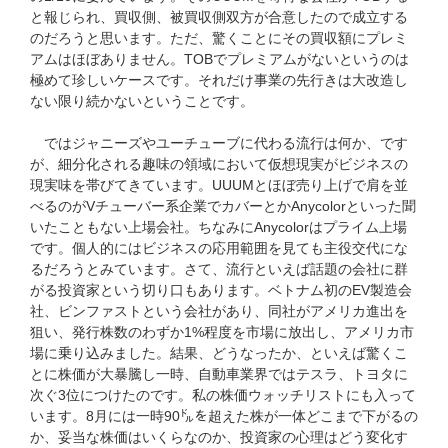
と報じられ、買収側、被買収側双方が合意したので成立する
のだろうと思います。ただ、驚くことにその買収額にプレミ
アムはほぼありません。TOBでプレミアムがないというのは
極めて珍しいケースです。それだけ事業の先行きは大改造し
ない限り続かないということです。
ではジャニーズやユーチューブに代わる流行は何か、です
が、細分化される趣味の領域において仮想現実がビジネスの
現実味を帯びてきています。UUUMとほぼ売り上げで肩を並
べるのがVチューバー系企業でカバーとかAnycolorといった聞
いたこともない上場会社。ちなみにAnycolorはプライム上場
です。個人的にはビジネスの応用範囲を見ても主役交代にな
るだろうとみています。さて、流行といえば話題の会社に群
がる投資家という切り口もあります。ベトナム初のEV製造会
社、ビンファストという会社があり、同社がアメリカ進出を
狙い、発行株数のわずか1%程度を市場に放出し、アメリカ市
場に乗り込みました。結果、どうなったか、といえば驚くこ
とに株価が大暴騰し一時、自動車業界ではテスラ、トヨタに
次ぐ3位につけたのです。私の株価ウォッチリストにも入って
います。8月には一時90㌦を超えた株が一体どこまで下がるの
か、妥当な株価はいくらなのか、投資家の心理はどう変化す