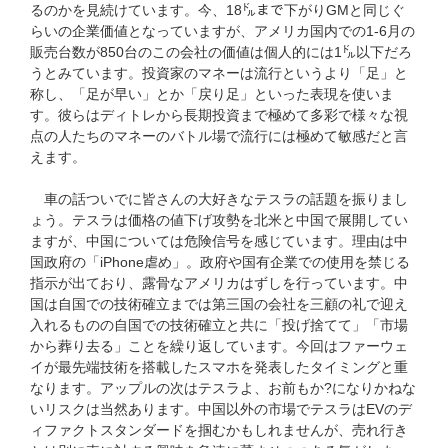
るのかを見続けています。今、18㌦まで下がりGMと同じぐ
らいの企業価値となっていますが、アメリカ国内での1-6月の
販売台数が850台のこの会社の価値は個人的には1㌦以下だろ
うとみています。投資家のマネーは流行というより「足」と
称し、「足が早い」とか「戻り足」といった表現を使いま
す。彼らはディトレから長期投資まで極めて多彩で様々な視
点の人たちのマネーのバトル場で流行には極めて敏感だと言
えます。
車の話ついでに皆さんの大好きなテスラの話題を振りまし
ょう。テスラは価格の値下げ攻勢を北米と中国で展開してい
ますが、中国については危険信号を感じています。理由は中
国政府の「iPhone虐め」。政府や国有企業での使用を禁じる
指示が出ており、露骨なアメリカはずしを行っています。中
国は自国での技術確立までは第三国の会社を三顧の礼で迎え
入れるものの自国での技術確立と共に「投げ捨てて」「市場
から葬り去る」ことを繰り返しています。今回はファーウェ
イが最先端技術を搭載したスマホを発表したタイミングと重
なります。アップルの次はテスラよ、お前もか?になりかねな
いリスクは当然あります。中国以外の市場でテスラはEVのデ
ィファクトスタンダードを掴むかもしれませんが、売れ行き