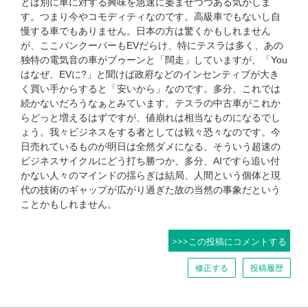
とは別に車に対する興味を急速に萎ませつつある気がしま
す。つまり今やコモディティなのです。高級車でもないし自
慢する車でもありません。日本の方は驚くかもしれません
が、ここバンクーバーもEVだらけ、特にテスラは多く、あの
独特の電気音の車がブゥーンと「闊走」していますが、「You
はなぜ、EVに?」と聞けば政府などのインセンティブが大き
く買い手からすると「安いから」なのです。多分、これでは
続かないだろうなぁとみています。テスラの中古車がこれか
らどっと増えるはずですが、値崩れは相当なものになるでし
ょう。我々ビジネスをする者としては戦々恐々なのです。今
日売れているものが明日は全然ダメになる、そういう超速の
ビジネスサイクルにどう打ち勝つか、多分、AIですら追い付
かない人々のマインドの揺らぎは結局、人間という個体と現
代の技術のギャップが広がり過ぎた故の当然の事象だという
ことかもしれません。
>>>この投稿にコメントする
修正する
投稿履歴