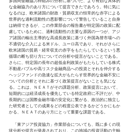
多国間金融協力枠組みの分析に基づいた、より有効な具体的
な金融協力のあり方について提言できたであろう。特に気に
なるのは、欧米諸国の財政・貿易収支の恒常的な赤字による
世界的な過剰流動性の悪影響について警告していること自身
は納得できるが、この作業部会の報告書が特定国の政策に配
慮しているために、過剰流動性の主要な原因の一つが、アジ
ア諸国の輸出主導的な高成長政策に基づく外国為替市場への
不適切な介入による米ドル、ユーロ高であり、それがさらに
欧米諸国の貿易・経常収支の赤字をもたらしているという悪
循環の断ち切り方についての分析や提言がないことである。
さらに、特定国の長年の超低金利政策がもたらしている株式
不動産バブルや高リスク金融商品への投資とそれを仲介する
ヘッジファンドの急速な拡大がもたらす世界的な金融不安に
ついての分析とそれに基づく政策提言がないことも気にな
る。これは、ＮＥＡＴがその課題分析、政策提言において、
短期的には経済成長を優先している特定政府に不評だが、中
長期的には国際金融市場の安定化に繫がる、政治的に独立し
た研究者としての成果をどの程度公表できるかどうかにもか
かる、ＮＥＡＴのあり方にとって重要な課題である。
「東アジア投資協力」作業部会についても、既に多くの現
状分析や提言が発表されており、この地域の投資活動の主軸