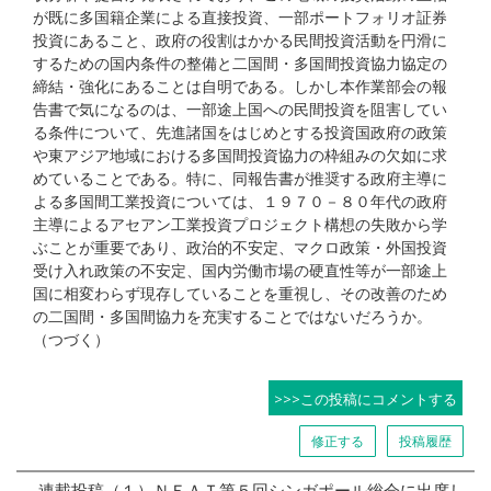
が既に多国籍企業による直接投資、一部ポートフォリオ証券
投資にあること、政府の役割はかかる民間投資活動を円滑に
するための国内条件の整備と二国間・多国間投資協力協定の
締結・強化にあることは自明である。しかし本作業部会の報
告書で気になるのは、一部途上国への民間投資を阻害してい
る条件について、先進諸国をはじめとする投資国政府の政策
や東アジア地域における多国間投資協力の枠組みの欠如に求
めていることである。特に、同報告書が推奨する政府主導に
よる多国間工業投資については、１９７０－８０年代の政府
主導によるアセアン工業投資プロジェクト構想の失敗から学
ぶことが重要であり、政治的不安定、マクロ政策・外国投資
受け入れ政策の不安定、国内労働市場の硬直性等が一部途上
国に相変わらず現存していることを重視し、その改善のため
の二国間・多国間協力を充実することではないだろうか。
（つづく）
>>>この投稿にコメントする
修正する
投稿履歴
連載投稿（１）ＮＥＡＴ第５回シンガポール総会に出席し