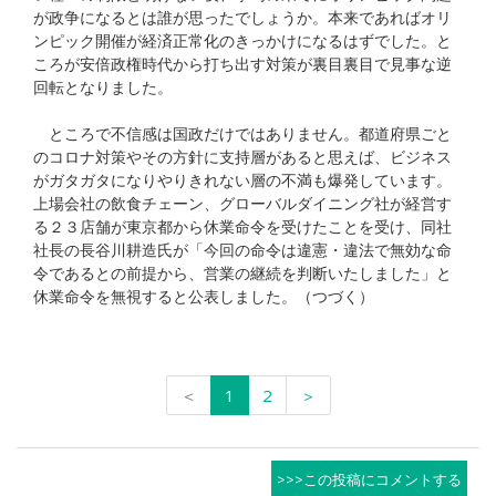
が政争になるとは誰が思ったでしょうか。本来であればオリ
ンピック開催が経済正常化のきっかけになるはずでした。と
ころが安倍政権時代から打ち出す対策が裏目裏目で見事な逆
回転となりました。
ところで不信感は国政だけではありません。都道府県ごと
のコロナ対策やその方針に支持層があると思えば、ビジネス
がガタガタになりやりきれない層の不満も爆発しています。
上場会社の飲食チェーン、グローバルダイニング社が経営す
る２３店舗が東京都から休業命令を受けたことを受け、同社
社長の長谷川耕造氏が「今回の命令は違憲・違法で無効な命
令であるとの前提から、営業の継続を判断いたしました」と
休業命令を無視すると公表しました。（つづく）
＜
1
2
＞
>>>この投稿にコメントする