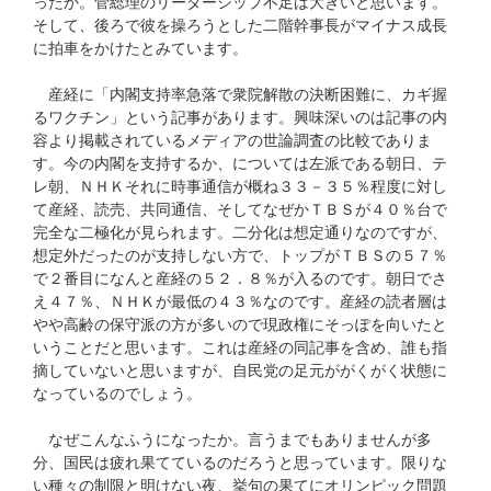
ったか。菅総理のリーダーシップ不足は大きいと思います。
そして、後ろで彼を操ろうとした二階幹事長がマイナス成長
に拍車をかけたとみています。
産経に「内閣支持率急落で衆院解散の決断困難に、カギ握
るワクチン」という記事があります。興味深いのは記事の内
容より掲載されているメディアの世論調査の比較でありま
す。今の内閣を支持するか、については左派である朝日、テ
レ朝、ＮＨＫそれに時事通信が概ね３３－３５％程度に対し
て産経、読売、共同通信、そしてなぜかＴＢＳが４０％台で
完全な二極化が見られます。二分化は想定通りなのですが、
想定外だったのが支持しない方で、トップがＴＢＳの５７％
で２番目になんと産経の５２．８％が入るのです。朝日でさ
え４７％、ＮＨＫが最低の４３％なのです。産経の読者層は
やや高齢の保守派の方が多いので現政権にそっぽを向いたと
いうことだと思います。これは産経の同記事を含め、誰も指
摘していないと思いますが、自民党の足元ががくがく状態に
なっているのでしょう。
なぜこんなふうになったか。言うまでもありませんが多
分、国民は疲れ果てているのだろうと思っています。限りな
い種々の制限と明けない夜、挙句の果てにオリンピック問題