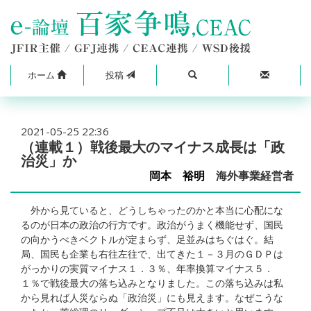
ホーム
投稿
2021-05-25 22:36
（連載１）戦後最大のマイナス成長は「政
治災」か
岡本 裕明
海外事業経営者
外から見ていると、どうしちゃったのかと本当に心配にな
るのが日本の政治の行方です。政治がうまく機能せず、国民
の向かうべきベクトルが定まらず、足並みはちぐはぐ。結
局、国民も企業も右往左往で、出てきた１－３月のＧＤＰは
がっかりの実質マイナス１．３％、年率換算マイナス５．
１％で戦後最大の落ち込みとなりました。この落ち込みは私
から見れば人災ならぬ「政治災」にも見えます。なぜこうな