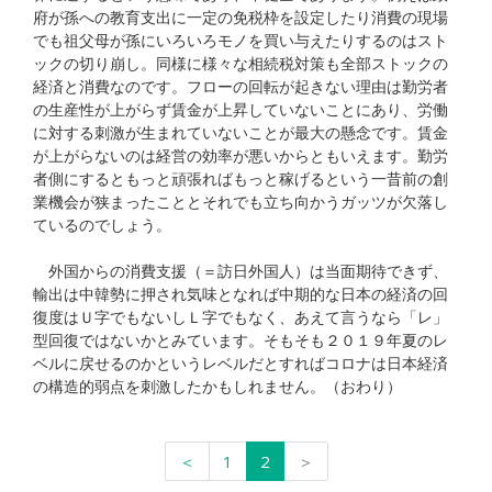
府が孫への教育支出に一定の免税枠を設定したり消費の現場
でも祖父母が孫にいろいろモノを買い与えたりするのはスト
ックの切り崩し。同様に様々な相続税対策も全部ストックの
経済と消費なのです。フローの回転が起きない理由は勤労者
の生産性が上がらず賃金が上昇していないことにあり、労働
に対する刺激が生まれていないことが最大の懸念です。賃金
が上がらないのは経営の効率が悪いからともいえます。勤労
者側にするともっと頑張ればもっと稼げるという一昔前の創
業機会が狭まったこととそれでも立ち向かうガッツが欠落し
ているのでしょう。
外国からの消費支援（＝訪日外国人）は当面期待できず、
輸出は中韓勢に押され気味となれば中期的な日本の経済の回
復度はＵ字でもないしＬ字でもなく、あえて言うなら「レ」
型回復ではないかとみています。そもそも２０１９年夏のレ
ベルに戻せるのかというレベルだとすればコロナは日本経済
の構造的弱点を刺激したかもしれません。（おわり）
＜
1
2
＞