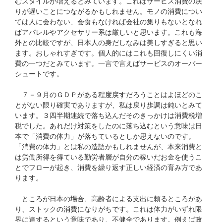
むスタイルが増えるとみています。これはサービス消費の戻
りが遅いことにつながるかもしれません。モノの消費につい
ては人に会わない、会食もなければ会社の集りもないとなれ
ばアパレルやアクセサリー系は厳しいと思います。これも海
外との比較ですが、日本人の身だしなみは美しすぎると思い
ます。おしゃれすぎです。個人的にはこれも回復しにくい消
費の一つだとみています。一言で言えばサービスのオーバー
シュートです。
７－９月のＧＤＰがある程度戻すだろうことはよほどのこ
とがない限り確実でありますが、私は戻り歩調は鈍いとみて
います。３四半期連続で落ち込んだそのきっかけは消費税増
税でした。あれだけ対策をしたのに落ち込むという意味は日
本で「消費の体力」が落ちているとしか思えないのです。
「消費の体力」とは私の造語かもしれませんが、本来消費と
は労働所得を得ている勤労者層が自分の稼いだお金を使うこ
とでフローが起き、消費を繰り返す正しい経済の育み方であ
ります。
ところが日本の場合、高齢者による支出に頼るところがあ
り、ストックの消費になりがちです。これは体力がいずれ限
界に達するという意味であり、不健全であります。例えば政