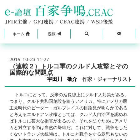
ホーム
投稿
2019-10-23 11:27
（連載２）トルコ軍のクルド人攻撃とその
国際的な問題点
宇田川 敬介
作家・ジャーナリスト
トルコにとって、反米の延長線上にクルド人対策がある。
つまり、クルド共和国創設を狙うアメリカ、特にアメリカ民
主党時代のピーター・ガルブレイスの目論見が明らかである
と考えるエルドアン政権としては、クルド人自治区を認めれ
ばトルコに甚大な損害が出るので、それを防ぐためにアメリ
カと対立するのは当然の帰結だ。これに対して、戦争をした
くないトランプ大統領は、トルコと戦争をする意思もないの