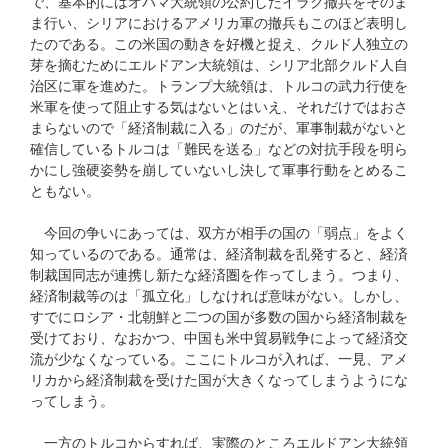
で、基本的にはオバマ大統領の公約したイラク撤兵をそのま
ま行い、シリアにおけるアメリカ軍の撤兵もこのほど表明し
たのである。この米国の動きを好機と捉え、クルド人独立の
芽を摘むためにエルドアン大統領は、シリア北部クルド人自
治区に軍を進めた。トランプ大統領は、トルコの武力行使を
米軍を使って阻止する気はないとはいえ、それだけではおさ
まらないので「経済制裁に入る」のだが、軍事制裁がないと
確信しているトルコは「難民を送る」などの対抗手段を明ら
かにし強硬姿勢を崩していないし決して軍事行動をとめるこ
ともない。
今回の争いにあっては、双方が相手の国の「弱点」をよく
知っているのである。通常は、経済制裁を乱発すると、経済
制裁国同志が連携し新たな経済圏を作ってしまう。つまり、
経済制裁等のは「孤立化」しなければ意味がない。しかし、
すでにロシア・北朝鮮と二つの国が多数の国から経済制裁を
受けており、なおかつ、中国も米中貿易戦争によって経済交
流が少なくなっている。ここにトルコが入れば、一見、アメ
リカから経済制裁を受けた国が大きくなってしまうようにな
ってしまう。
一方のトルコからすれば、実際のところエルドアン大統領