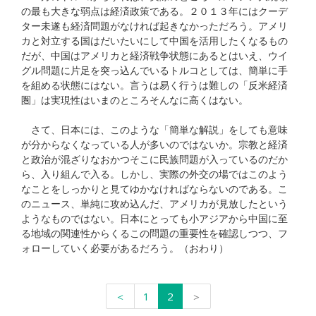
の最も大きな弱点は経済政策である。２０１３年にはクーデ
ター未遂も経済問題がなければ起きなかっただろう。アメリ
カと対立する国はだいたいにして中国を活用したくなるもの
だが、中国はアメリカと経済戦争状態にあるとはいえ、ウイ
グル問題に片足を突っ込んでいるトルコとしては、簡単に手
を組める状態にはない。言うは易く行うは難しの「反米経済
圏」は実現性はいまのところそんなに高くはない。
さて、日本には、このような「簡単な解説」をしても意味
が分からなくなっている人が多いのではないか。宗教と経済
と政治が混ざりなおかつそこに民族問題が入っているのだか
ら、入り組んで入る。しかし、実際の外交の場ではこのよう
なことをしっかりと見てゆかなければならないのである。こ
のニュース、単純に攻め込んだ、アメリカが見放したという
ようなものではない。日本にとっても小アジアから中国に至
る地域の関連性からくるこの問題の重要性を確認しつつ、フ
ォローしていく必要があるだろう。（おわり）
＜
1
2
＞