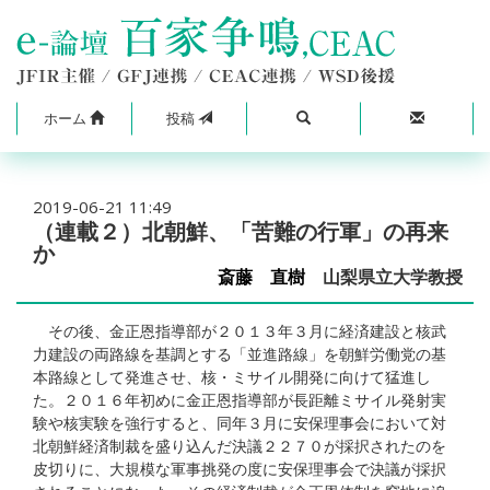
ホーム
投稿
2019-06-21 11:49
（連載２）北朝鮮、「苦難の行軍」の再来
か
斎藤 直樹
山梨県立大学教授
その後、金正恩指導部が２０１３年３月に経済建設と核武
力建設の両路線を基調とする「並進路線」を朝鮮労働党の基
本路線として発進させ、核・ミサイル開発に向けて猛進し
た。２０１６年初めに金正恩指導部が長距離ミサイル発射実
験や核実験を強行すると、同年３月に安保理事会において対
北朝鮮経済制裁を盛り込んだ決議２２７０が採択されたのを
皮切りに、大規模な軍事挑発の度に安保理事会で決議が採択