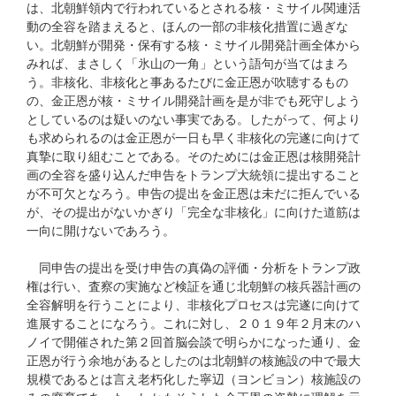
は、北朝鮮領内で行われているとされる核・ミサイル関連活
動の全容を踏まえると、ほんの一部の非核化措置に過ぎな
い。北朝鮮が開発・保有する核・ミサイル開発計画全体から
みれば、まさしく「氷山の一角」という語句が当てはまろ
う。非核化、非核化と事あるたびに金正恩が吹聴するもの
の、金正恩が核・ミサイル開発計画を是が非でも死守しよう
としているのは疑いのない事実である。したがって、何より
も求められるのは金正恩が一日も早く非核化の完遂に向けて
真摯に取り組むことである。そのためには金正恩は核開発計
画の全容を盛り込んだ申告をトランプ大統領に提出すること
が不可欠となろう。申告の提出を金正恩は未だに拒んでいる
が、その提出がないかぎり「完全な非核化」に向けた道筋は
一向に開けないであろう。
同申告の提出を受け申告の真偽の評価・分析をトランプ政
権は行い、査察の実施など検証を通じ北朝鮮の核兵器計画の
全容解明を行うことにより、非核化プロセスは完遂に向けて
進展することになろう。これに対し、２０１９年２月末のハ
ノイで開催された第２回首脳会談で明らかになった通り、金
正恩が行う余地があるとしたのは北朝鮮の核施設の中で最大
規模であるとは言え老朽化した寧辺（ヨンビョン）核施設の