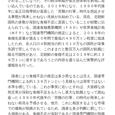
されることになった。その経済制裁が金正恩体制を窮地に追
い込んでいるのである。２０１９年になり、１９９０年代後
半に金正日指導部が直面した「苦難の行軍」時代を想起させ
る事態が再来しかねない兆候が出始めている。現在、北朝鮮
国民の多数が深刻な食糧不足に直面していることが頻繁に伝
えられている。国連食糧農業機関（ＦＡＯ）や世界食糧計画
（ＷＦＰ）など国連専門機関の推定によると、２０１８年の
食糧生産量が過去１０年間で最低の４９０万トン程度に低迷
したため、全人口の４割相当の約１０１０万もの国民が栄養
失調で苦しんでおり、このままだと数百万人の国民が飢餓に
陥る可能性があり、北朝鮮の食糧不足は２０１９年に約１３
６万トンに達するであろうとの内容を盛り込んだ衝撃的な評
価報告を行った。
識者により食糧不足の推定は多少異なるとは言え、国連専
門機関による約１３６万トンという見積もりは尋常ではない
水準を標している。これが事実に近いとすれば、大規模な自
然災害が深刻な食糧不足をもたらし甚大な飢餓となって跳ね
返った１９９０年代後半の「苦難の行軍」の時代が再来しか
ねない前兆を予感させる。他方、これに相反するような市場
での価格が指摘されているため、識者も多少判断に窮してい
る側面がある。食糧不足が深刻であると国連専門機関が指摘