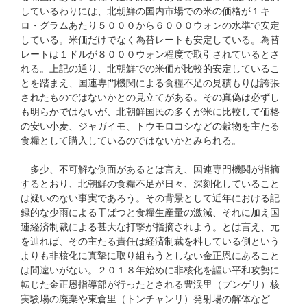
しているわりには、北朝鮮の国内市場での米の価格が１キ
ロ・グラムあたり５０００から６０００ウォンの水準で安定
している。米価だけでなく為替レートも安定している。為替
レートは１ドルが８０００ウォン程度で取引されているとさ
れる。上記の通り、北朝鮮での米価が比較的安定しているこ
とを踏まえ、国連専門機関による食糧不足の見積もりは誇張
されたものではないかとの見立てがある。その真偽は必ずし
も明らかではないが、北朝鮮国民の多くが米に比較して価格
の安い小麦、ジャガイモ、トウモロコシなどの穀物を主たる
食糧として購入しているのではないかとみられる。
多少、不可解な側面があるとは言え、国連専門機関が指摘
するとおり、北朝鮮の食糧不足が日々、深刻化していること
は疑いのない事実であろう。その背景として近年における記
録的な少雨による干ばつと食糧生産量の激減、それに加え国
連経済制裁による甚大な打撃が指摘されよう。とは言え、元
を辿れば、その主たる責任は経済制裁を科している側という
よりも非核化に真摯に取り組もうとしない金正恩にあること
は間違いがない。２０１８年始めに非核化を謳い平和攻勢に
転じた金正恩指導部が行ったとされる豊渓里（プンゲリ）核
実験場の廃棄や東倉里（トンチャンリ）発射場の解体など