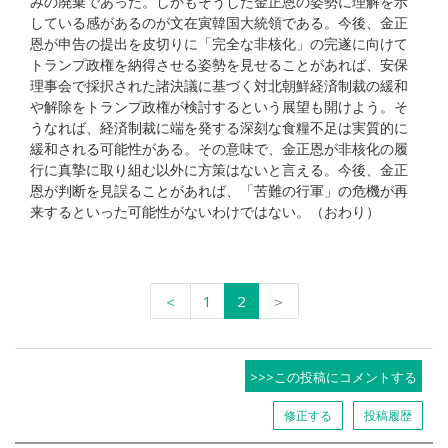
みの廃棄であった。しかもそうした金正恩の姿勢に理解を示
している感があるのが文在寅韓国大統領である。今後、金正
恩が申告の提出を皮切りに「完全な非核化」の完遂に向けて
トランプ政権を納得させる姿勢を見せることがあれば、安保
理事会で採択された諸決議に基づく対北朝鮮経済制裁の緩和
や解除をトランプ政権が検討するという展望も開けよう。そ
うなれば、経済制裁に端を発する深刻な食糧不足は実質的に
緩和される可能性がある。その意味で、金正恩が非核化の履
行に真摯に取り組む以外に方策はないと言える。今後、金正
恩が判断を見誤ることがあれば、「苦難の行軍」の危機が再
来するといった可能性がないわけではない。（おわり）
＜
1
2
＞
>>>この投稿にコメントする
修正する
投稿履歴