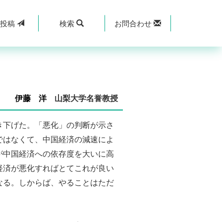
規
投稿
検索
お問合わせ
伊藤 洋
山梨大学名誉教授
き下げた。「悪化」の判断が示さ
ではなくて、中国経済の減速によ
が中国経済への依存度を大いに高
経済が悪化すればとてこれが良い
なる。しからば、やることはただ