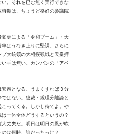
ない。それを已む無く実行できな
散時期は、ちょうど格好の参議院
号変更による「令和ブーム」・天
持率はうなぎ上りに堅調。さらに
ンプ大統領の大相撲観戦と天皇拝
ない手は無い。カンバンの「アベ
は安泰となる。うまくすれば３分
夢ではない。総裁・総理分離論と
起こってくる。しかし待てよ。や
源は一体全体どうするというの？
ば大丈夫だ。明日は明日の風が吹
たのは何時、誰だったっけ？