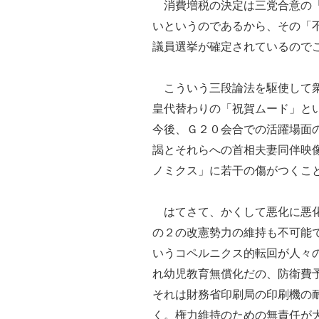
消費増税の決定は三党合意の「
いというのであるから、その「
議員選挙が確定されているので
こういう三段論法を駆使して衆
皇代替わりの「祝賀ムード」と
今後、Ｇ２０会合での活躍場面
謁とそれらへの首相夫妻同伴映
ノミクス」に若干の傷がつくこ
はてさて、かくして悪化に悪化
の２の改憲勢力の維持も不可能
いうコペルニクス的転回が人々
れ幼児教育無償化だの、防衛費
それは財務省印刷局の印刷機の
く。権力維持のための無責任が