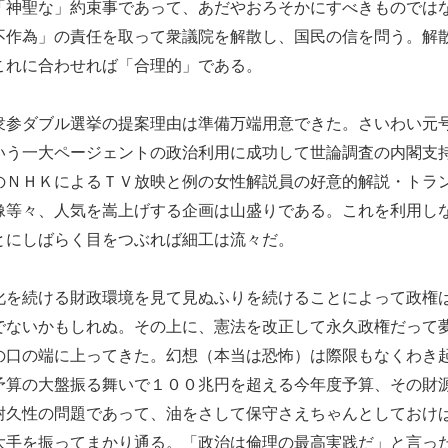
神聖な」約束事であって、あだやおろそかにすべきものでは
不作為」の責任を取って衆議院を解散し、国民の信を問う。解
これに合わせれば「合理的」である。
参ダブル選挙の提案理由は準備万端用意できた。さいわい元
いう一大ページェントの政治利用に成功して世論調査の内閣支
のＮＨＫによるＴＶ放映と例の女性解説員の好意的解説・トラ
像等々、人気を嵩上げする企画は山盛りである。これを利用し
とにしばらく目をつぶれば細工は流々だ。
を続ける財政環境を見て見ぬふりを続けることによって政権
でないかもしれぬ。その上に、憲法を改正して永久政権だって
の口の端に上ってきた。幻想（本当は恐怖）は際限もなくわき
予算の大盤振る舞いで１００兆円を超える今年度予算、その財
耐久性の問題であって、油をさして保守さえちゃんとしておけ
大手を振ってまかり通る。「政治は倫理の最高実践だ」と言っ