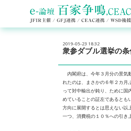
2019-05-23 18:32
衆参ダブル選挙の条
内閣府は、今年３月分の景気動
れたのは、まさかの６年２カ月
って対中輸出が鈍り、ために国
めていることの証左であるとも
方向に展開するとは思えない以
一つ、消費税の１０％への引き