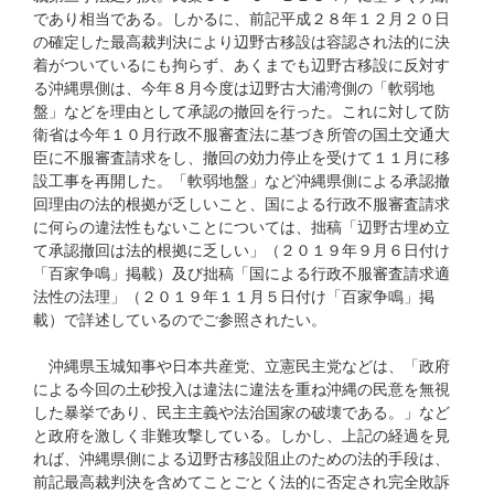
であり相当である。しかるに、前記平成２８年１２月２０日
の確定した最高裁判決により辺野古移設は容認され法的に決
着がついているにも拘らず、あくまでも辺野古移設に反対す
る沖縄県側は、今年８月今度は辺野古大浦湾側の「軟弱地
盤」などを理由として承認の撤回を行った。これに対して防
衛省は今年１０月行政不服審査法に基づき所管の国土交通大
臣に不服審査請求をし、撤回の効力停止を受けて１１月に移
設工事を再開した。「軟弱地盤」など沖縄県側による承認撤
回理由の法的根拠が乏しいこと、国による行政不服審査請求
に何らの違法性もないことについては、拙稿「辺野古埋め立
て承認撤回は法的根拠に乏しい」（２０１９年９月６日付け
「百家争鳴」掲載）及び拙稿「国による行政不服審査請求適
法性の法理」（２０１９年１１月５日付け「百家争鳴」掲
載）で詳述しているのでご参照されたい。
沖縄県玉城知事や日本共産党、立憲民主党などは、「政府
による今回の土砂投入は違法に違法を重ね沖縄の民意を無視
した暴挙であり、民主主義や法治国家の破壊である。」など
と政府を激しく非難攻撃している。しかし、上記の経過を見
れば、沖縄県側による辺野古移設阻止のための法的手段は、
前記最高裁判決を含めてことごとく法的に否定され完全敗訴