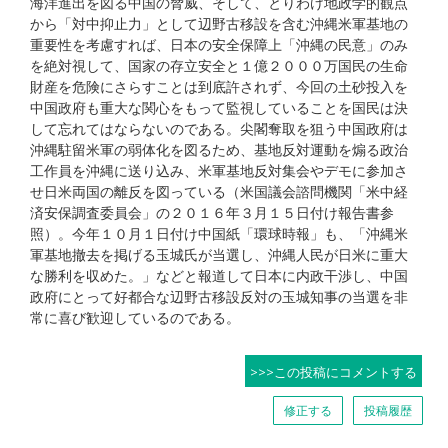
海洋進出を図る中国の脅威、そして、とりわけ地政学的観点
から「対中抑止力」として辺野古移設を含む沖縄米軍基地の
重要性を考慮すれば、日本の安全保障上「沖縄の民意」のみ
を絶対視して、国家の存立安全と１億２０００万国民の生命
財産を危険にさらすことは到底許されず、今回の土砂投入を
中国政府も重大な関心をもって監視していることを国民は決
して忘れてはならないのである。尖閣奪取を狙う中国政府は
沖縄駐留米軍の弱体化を図るため、基地反対運動を煽る政治
工作員を沖縄に送り込み、米軍基地反対集会やデモに参加さ
せ日米両国の離反を図っている（米国議会諮問機関「米中経
済安保調査委員会」の２０１６年３月１５日付け報告書参
照）。今年１０月１日付け中国紙「環球時報」も、「沖縄米
軍基地撤去を掲げる玉城氏が当選し、沖縄人民が日米に重大
な勝利を収めた。」などと報道して日本に内政干渉し、中国
政府にとって好都合な辺野古移設反対の玉城知事の当選を非
常に喜び歓迎しているのである。
>>>この投稿にコメントする
修正する
投稿履歴