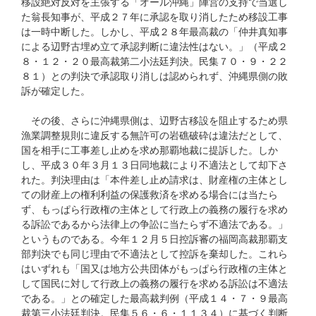
移設絶対反対を主張する「オール沖縄」陣営の支持で当選し
た翁長知事が、平成２７年に承認を取り消したため移設工事
は一時中断した。しかし、平成２８年最高裁の「仲井真知事
による辺野古埋め立て承認判断に違法性はない。」（平成２
８・１２・２０最高裁第二小法廷判決。民集７０・９・２２
８１）との判決で承認取り消しは認められず、沖縄県側の敗
訴が確定した。
その後、さらに沖縄県側は、辺野古移設を阻止するため県
漁業調整規則に違反する無許可の岩礁破砕は違法だとして、
国を相手に工事差し止めを求め那覇地裁に提訴した。しか
し、平成３０年３月１３日同地裁により不適法として却下さ
れた。判決理由は「本件差し止め請求は、財産権の主体とし
ての財産上の権利利益の保護救済を求める場合には当たら
ず、もっぱら行政権の主体として行政上の義務の履行を求め
る訴訟であるから法律上の争訟に当たらず不適法である。」
というものである。今年１２月５日控訴審の福岡高裁那覇支
部判決でも同じ理由で不適法として控訴を棄却した。これら
はいずれも「国又は地方公共団体がもっぱら行政権の主体と
して国民に対して行政上の義務の履行を求める訴訟は不適法
である。」との確定した最高裁判例（平成１４・７・９最高
裁第三小法廷判決。民集５６・６・１１３４）に基づく判断