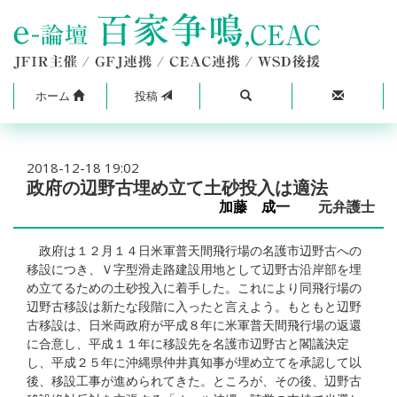
ホーム
投稿
2018-12-18 19:02
政府の辺野古埋め立て土砂投入は適法
加藤 成一
元弁護士
政府は１２月１４日米軍普天間飛行場の名護市辺野古への
移設につき、Ｖ字型滑走路建設用地として辺野古沿岸部を埋
め立てるための土砂投入に着手した。これにより同飛行場の
辺野古移設は新たな段階に入ったと言えよう。もともと辺野
古移設は、日米両政府が平成８年に米軍普天間飛行場の返還
に合意し、平成１１年に移設先を名護市辺野古と閣議決定
し、平成２５年に沖縄県仲井真知事が埋め立てを承認して以
後、移設工事が進められてきた。ところが、その後、辺野古