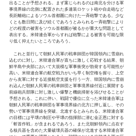
出ることが予想される。まず案じられるのは南北を分ける軍
事境界線の北側に配置された多連装ロケット砲や自走砲など
長距離砲によるソウル首都圏に向けた一斉砲撃である。少な
くとも数日間に及び続くであろうとみられる一斉砲撃により
どの程度の被害をソウル首都圏が被るかが重大な問題として
表出する。米韓連合軍からすれば砲撃による被害を可能な限
り低く抑えたいところであろう。
これと並行して朝鮮人民軍の戦車師団が韓国領内に雪崩れ
込むのに対し、米韓連合軍が直ちに激しく応戦する結果、朝
鮮半島中央部において大規模な軍事衝突が勃発する可能性が
高い。米韓連合軍の航空戦力がいち早く制空権を握り、上空
から友軍に対する近接航空支援を行う一方、韓国領内に雪崩
れ込んだ朝鮮人民軍の戦車師団と軍事境界線付近に展開する
前線砲兵部隊に対し激しい爆撃と機銃掃射を浴びせることが
予想される。これに伴い、戦闘で優位に立った米韓連合軍は
朝鮮人民軍の戦車師団を軍事境界線の北方に押し返し、その
勢いで軍事境界線を突破、北進するとみられる。米韓連合軍
の目標には平壌の制圧や平壌の指揮部に潜む金正恩に対する
「斬首作戦」が含まれるであろう。また北朝鮮領内に点在す
る核兵器を含めた大量破壊兵器の確保が北進する米韓連合軍