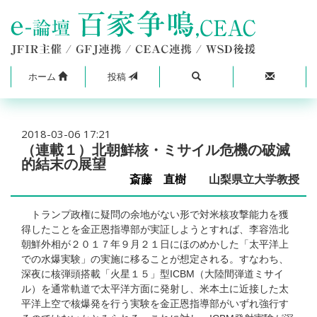
ホーム
投稿
2018-03-06 17:21
（連載１）北朝鮮核・ミサイル危機の破滅
的結末の展望
斎藤 直樹
山梨県立大学教授
トランプ政権に疑問の余地がない形で対米核攻撃能力を獲
得したことを金正恩指導部が実証しようとすれば、李容浩北
朝鮮外相が２０１７年９月２１日にほのめかした「太平洋上
での水爆実験」の実施に移ることが想定される。すなわち、
深夜に核弾頭搭載「火星１５」型ICBM（大陸間弾道ミサイ
ル）を通常軌道で太平洋方面に発射し、米本土に近接した太
平洋上空で核爆発を行う実験を金正恩指導部がいずれ強行す