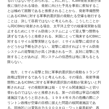
るのではないかとみられる。これに対し、ICBM発射実験が深
夜に強行される場合、発射に向けた予兆を事前に察知するこ
とは極めて困難であると推察されることから、発射準備態勢
にあるICBMに対する軍事的選択肢の発動たる空爆を敢行する
ことは、決して容易ではないと考えられる。こうしたことか
ら同ICBMが発射される場合、太平洋上空での核爆発実験を阻
止するためにミサイル防衛システムによって迎え撃つ態勢を
講ずるであろうと推察される。米国にとって飛来するICBMに
対するミサイル迎撃実験となるが、ミサイル迎撃に成功する
かどうかは予断を許さない。迎撃に成功すればミサイル防衛
システムの迎撃能力が高く評価される一方、反対に迎撃に失
敗することがあれば、同システムの信憑性は地に落ちるとも
限らない。
他方、ミサイル迎撃と別に軍事的選択肢の発動をトランプ
政権は堅持するであろうと考えられる。その場合、発射準備
態勢にあるICBMに対する軍事的選択肢の発動が覚束ないと判
断されれば、その発動対象は核・ミサイル関連施設へと切り
替わるのではないかと推察される。第一の目標は寧辺の核関
連施設であろうと目される。１９９４年６月の危機の際にク
リントン政権が空爆の目標に据えた問題の核関連施設であ
る。同地区には電気出力５０００キロ・ワット級黒鉛炉、再