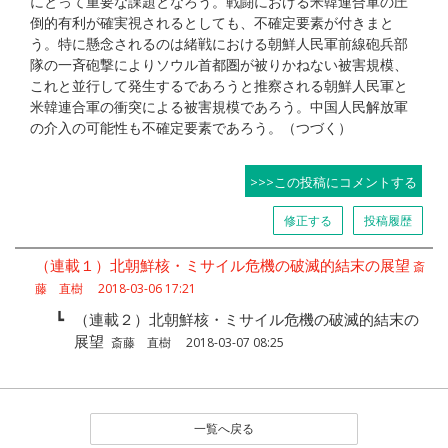
にとって重要な課題となろう。戦闘における米韓連合軍の圧
倒的有利が確実視されるとしても、不確定要素が付きまと
う。特に懸念されるのは緒戦における朝鮮人民軍前線砲兵部
隊の一斉砲撃によりソウル首都圏が被りかねない被害規模、
これと並行して発生するであろうと推察される朝鮮人民軍と
米韓連合軍の衝突による被害規模であろう。中国人民解放軍
の介入の可能性も不確定要素であろう。（つづく）
>>>この投稿にコメントする
修正する
投稿履歴
（連載１）北朝鮮核・ミサイル危機の破滅的結末の展望
斎
藤 直樹 2018-03-06 17:21
┗
（連載２）北朝鮮核・ミサイル危機の破滅的結末の
展望
斎藤 直樹 2018-03-07 08:25
一覧へ戻る