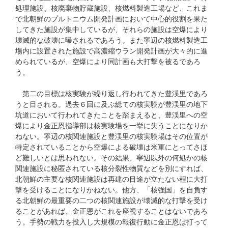
処理施設、核廃棄物貯蔵施設、核燃料製造工場など、これま
で北朝鮮のプルトニウム開発計画において中心的役割を果た
してきた施設が集中しているが、それらの施設は空爆により
壊滅的な破壊に曝されるであろう。また寧辺の核燃料製造工
場内に設置された施設で高濃縮ウラン開発計画が大々的に進
められているが、空爆により同計画も大打撃を被るであろ
う。
第二の目標は核実験が繰り返し行われてきた豊渓里であろ
うと目される。過去６回に及ぶ総ての核実験が豊渓里の地下
坑道において行われてきたことを踏まえると、豊渓里への空
爆により金正恩指導部は核実験場を一挙に失うことになりか
ねない。寧辺の核関連施設と豊渓里の核実験場はその位置が
特定されていることから空爆による破壊は米軍にとってさほ
ど難しいとは思われない。その結果、寧辺以外の何処かの核
関連施設に秘匿されている核分裂性物質などを別にすれば、
北朝鮮の主要な核関連施設は再建の目途が立たない程に大打
撃を受けることになりかねない。他方、「核強国」を自負す
る北朝鮮の最重要の二つの核関連施設が壊滅的な打撃を受け
ることがあれば、金正恩がこれを座視することはないであろ
う。手勢の戦力を投入し大規模の報復行動に金正恩は打って