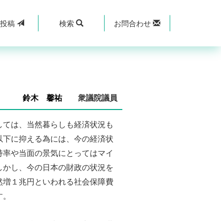
規
投稿
検索
お問合わせ
鈴木 馨祐
衆議院議員
しては、当然暮らしも経済状況も
以下に抑える為には、今の経済状
持率や当面の景気にとってはマイ
しかし、今の日本の財政の状況を
然増１兆円といわれる社会保障費
す。