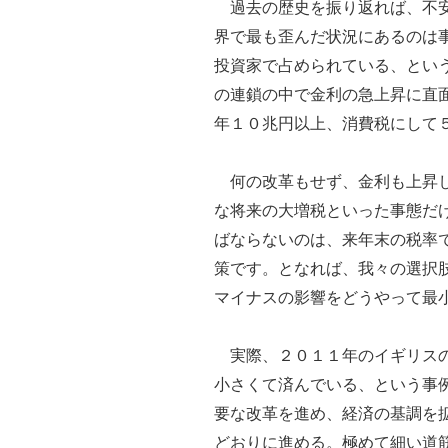
過去の歴史を振り返れば、不安
界で最も歪んだ状況にあるのは
投資家で占められている、とい
の連鎖の中で金利の急上昇に直
年１０兆円以上、消費税にして
何の改革もせず、金利も上昇し
な将来の大増税といった事態だ
ばならないのは、来年末の税率
策です。となれば、我々の選択
マイナスの影響をどうやって最
実際、２０１１年のイギリスの
小さくて済んでいる、という事
要な改革を進め、経済の基調を
どおりに進める。極めて細い道