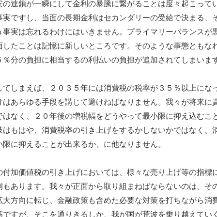
の連鎖が一瞬にして金利の暴騰に繋がることは度々起こって
事実ですし、当面の長期金利はセカンダリーの受給で決まる、
う事実は忘れるわけにはいきません。プライマリーバランスが
面したことは記憶に新しいところです。そのような事態ともな
５％分の負担に相当するの利払いの負担が追加されてしまいま
てしまえば、２０３５年には消費税の税率が３５％以上にな
けはあらゆる手段を講じて避けねばなりません。我々が将来に
ではなく、２０年後の増税幅をどうやって最小限に抑え込むこ
肢はもはや、消費税率の引き上げをするかしないかではなく、
小限に抑えることが出来るか、に他なりません。
付加価値税の引き上げにおいては、様々な売り上げ等の指標
例もあります。我々が正面から取り組まねばならないのは、そ
拡大方向に転じ、金融政策も含めた必要な対策を打ちながら消
筋ですが、そこを通りきるしか、我が国が荒波を乗り越えてい