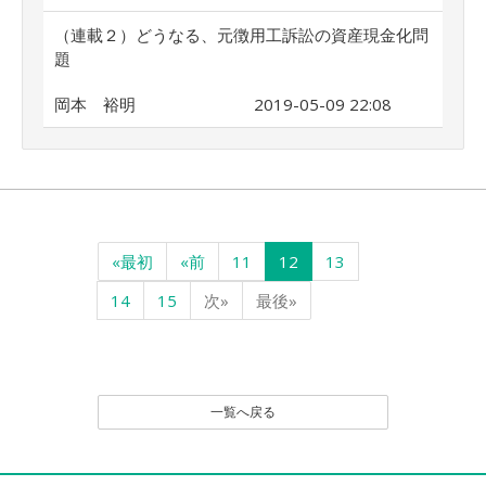
（連載２）どうなる、元徴用工訴訟の資産現金化問
題
岡本 裕明
2019-05-09 22:08
«最初
«前
11
12
13
14
15
次»
最後»
一覧へ戻る