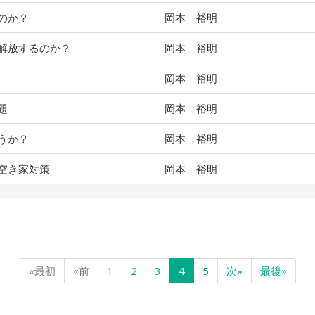
のか？
岡本 裕明
解放するのか？
岡本 裕明
岡本 裕明
題
岡本 裕明
うか？
岡本 裕明
空き家対策
岡本 裕明
«最初
«前
1
2
3
4
5
次»
最後»