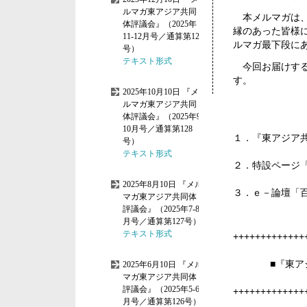
本メルマガは、
縁のあった皆様
ルマガ最下段に
今回お届けする
す。
１．『東アジア
２．特設ページ
３．ｅ－論壇「
+++++++++++++
■『東
+++++++++++++