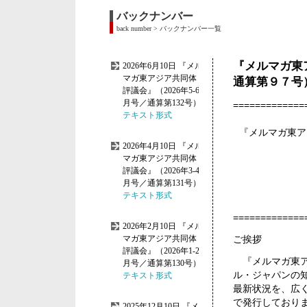
バックナンバー
back number > バックナンバー一覧
『メルマガ東
通算第９７号
=============
『メルマガ東ア
=============
ご挨拶
『メルマガ東ア
ル・ジャパンの
最新状況を、広
で発行しており