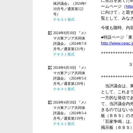
に焦点をあてた
ームページ（
htt
に向けて」と題
覧として、みな
今後も随時、内
●特設ページ「
http://www.ceac.j
+++++++++++++
３
+++++++++++++
当評議会は、東
として、これま
一方的な発信で
て、当評議会内
きるのではない
板（ＢＢＳ）のネ
「百家争鳴」は
掲示板（ＢＢＳ