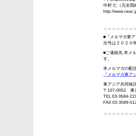
中村 仁（元全
http://www.ceac.
＿＿＿＿＿＿＿
■『メルマガ東
次号は２０２０
■ご連絡先 本メ
す。
本メルマガの配
『メルマガ東ア
東アジア共同体評
〒107-005
TEL 03-3584-21
FAX 03-3589-51
＿＿＿＿＿＿＿