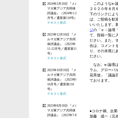
このようなe-
２０２０年８月
下のリンクによ
ば、ご投稿を歓
いいたします。
ジ
の「ｅ－論壇『
て、投稿一覧に
ださい。また、
合は、コメント
り、その末尾に
ださい。
なお、e-論壇
ラム、グローバ
花斉放」「議論
ております。
●コロナ禍、企
加藤 成一（元