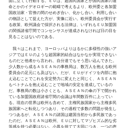
面に立てて行動する。ＥＵは、超国民国家とか国民国家の運
命とかのイデオロギーの範疇で考えるより、欧州委と各加盟
国政治家・官僚の間のせめぎ合い、化かし合い、利用し合い
の物語として捉えた方が、実像に近い。欧州委員会が実行す
る政策、欧州議会で採択される法律は、いずれもＥＵ加盟国
の関係諸省庁間でコンセンサスが達成されなければ日の目を
見ることはないのである。
我々はこれまで、ヨーロッパよりはるかに多様性の強いア
ジアではＥＵのような超国家的結合はなかなか実現できない
ものだと他者から言われ、自分達でもそう思い込んできた。
少人数から成るＡＳＥＡＮの事務局は、数万人を抱える欧州
委員会の足元にも及ばない。だが、ＥＵがドイツを内部に抱
え込むことでこれを安定勢力に変えたと同じく、ＡＳＥＡＮ
もベトナムを抱え込むことで地域の安定を達成しているの
だ。事務局の数は小さくとも、ＡＳＥＡＮの傘の下で開かれ
ている加盟国政府諸省庁間の会議は年間数百件に上ってい
る。現在の世界は欧州も含めて、主権民族国家から主権多民
族国家へと転化しつつあり、その過程で多数の問題が発生し
つつあるが、ＡＳＥＡＮの諸国は建国当初から多民族であっ
たのだ。ＡＳＥＡＮは欧州、ＥＵに対してマゾヒズム的な劣
等感を持つ必要はない。小異を捨てて大同につき、一つの声