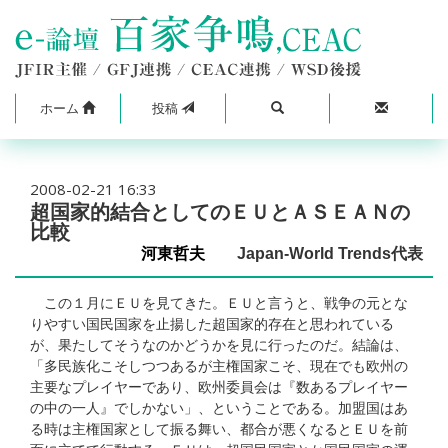
ホーム
投稿
2008-02-21 16:33
超国家的結合としてのＥＵとＡＳＥＡＮの
比較
河東哲夫
Japan-World Trends代表
この１月にＥＵを見てきた。ＥＵと言うと、戦争の元とな
りやすい国民国家を止揚した超国家的存在と思われている
が、果たしてそうなのかどうかを見に行ったのだ。結論は、
「多民族化こそしつつあるが主権国家こそ、現在でも欧州の
主要なプレイヤーであり、欧州委員会は『数あるプレイヤー
の中の一人』でしかない」、ということである。加盟国はあ
る時は主権国家として振る舞い、都合が悪くなるとＥＵを前