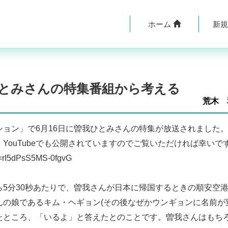
ホーム
新
とみさんの特集番組から考える
荒木 
ョン」で6月16日に曽我ひとみさんの特集が放送されました
YouTubeでも公開されていますのでご覧いただければ幸いで
si=rI5dPsS5MS-0fgvG
5分30秒あたりで、曽我さんが日本に帰国するときの順安空
んの娘であるキム・ヘギョン(その後なぜかウンギョンに名前が
たところ、「いるよ」と答えたとのことです。曽我さんはもち