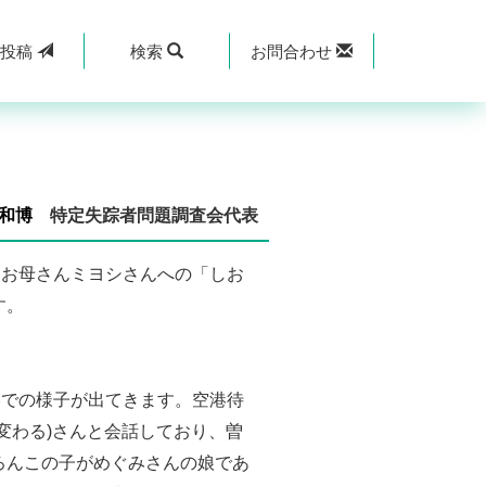
規
投稿
検索
お問合わせ
和博
特定失踪者問題調査会代表
。お母さんミヨシさんへの「しお
す。
港での様子が出てきます。空港待
変わる)さんと会話しており、曽
ろんこの子がめぐみさんの娘であ