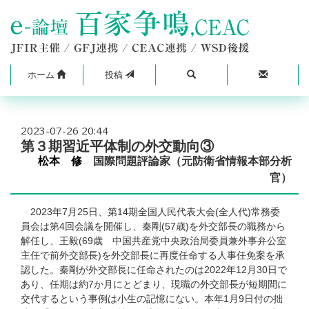
ホーム
投稿
2023-07-26 20:44
第３期習近平体制の外交動向③
松本 修
国際問題評論家（元防衛省情報本部分析
官）
2023年7月25日、第14期全国人民代表大会(全人代)常務委
員会は第4回会議を開催し、秦剛(57歳)を外交部長の職務から
解任し、王毅(69歳 中国共産党中央政治局委員兼外事弁公室
主任で前外交部長)を外交部長に再度任命する人事任免案を承
認した。秦剛が外交部長に任命されたのは2022年12月30日で
あり、任期は約7か月にとどまり、現職の外交部長が短期間に
交代するという事例は小生の記憶にない。本年1月9日付の拙