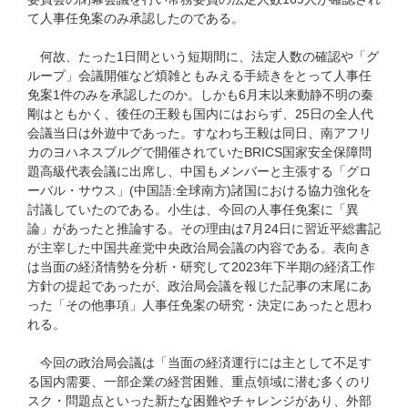
て人事任免案のみ承認したのである。
何故、たった1日間という短期間に、法定人数の確認や「グ
ループ」会議開催など煩雑ともみえる手続きをとって人事任
免案1件のみを承認したのか。しかも6月末以来動静不明の秦
剛はともかく、後任の王毅も国内にはおらず、25日の全人代
会議当日は外遊中であった。すなわち王毅は同日、南アフリ
カのヨハネスブルグで開催されていたBRICS国家安全保障問
題高級代表会議に出席し、中国もメンバーと主張する「グロ
ーバル・サウス」(中国語:全球南方)諸国における協力強化を
討議していたのである。小生は、今回の人事任免案に「異
論」があったと推論する。その理由は7月24日に習近平総書記
が主宰した中国共産党中央政治局会議の内容である。表向き
は当面の経済情勢を分析・研究して2023年下半期の経済工作
方針の提起であったが、政治局会議を報じた記事の末尾にあ
った「その他事項」人事任免案の研究・決定にあったと思わ
れる。
今回の政治局会議は「当面の経済運行には主として不足す
る国内需要、一部企業の経営困難、重点領域に潜む多くのリ
スク・問題点といった新たな困難やチャレンジがあり、外部