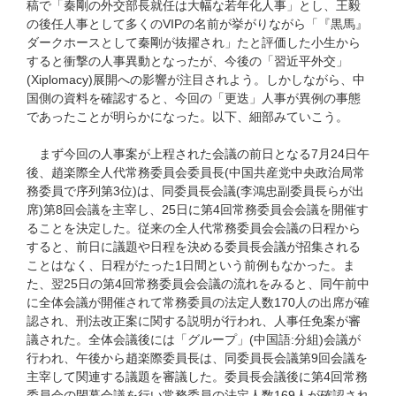
稿で「秦剛の外交部長就任は大幅な若年化人事」とし、王毅
の後任人事として多くのVIPの名前が挙がりながら「『黒馬』
ダークホースとして秦剛が抜擢され」たと評価した小生から
すると衝撃の人事異動となったが、今後の「習近平外交」
(Xiplomacy)展開への影響が注目されよう。しかしながら、中
国側の資料を確認すると、今回の「更迭」人事が異例の事態
であったことが明らかになった。以下、細部みていこう。
まず今回の人事案が上程された会議の前日となる7月24日午
後、趙楽際全人代常務委員会委員長(中国共産党中央政治局常
務委員で序列第3位)は、同委員長会議(李鴻忠副委員長らが出
席)第8回会議を主宰し、25日に第4回常務委員会会議を開催す
ることを決定した。従来の全人代常務委員会会議の日程から
すると、前日に議題や日程を決める委員長会議が招集される
ことはなく、日程がたった1日間という前例もなかった。ま
た、翌25日の第4回常務委員会会議の流れをみると、同午前中
に全体会議が開催されて常務委員の法定人数170人の出席が確
認され、刑法改正案に関する説明が行われ、人事任免案が審
議された。全体会議後には「グループ」(中国語:分組)会議が
行われ、午後から趙楽際委員長は、同委員長会議第9回会議を
主宰して関連する議題を審議した。委員長会議後に第4回常務
委員会の閉幕会議を行い常務委員の法定人数169人が確認され