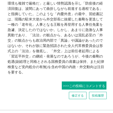
環境も複雑で厳格だ」と厳しい情勢認識を示し「防疫後の経
済回復は、波間にあって曲折しながら前進する過程である」
と指摘していた。このような「内憂外患」の最中、習総書記
は、現職の駐米大使から外交部長に抜擢した秦剛を更迭して
一種の「老年化」人事となる王毅を再登用する人事任免案を
急遽、決定したのではないか。しかし、あまりに急激な人事
異動であり、「法治」の観点から、あるいは混乱必至の「外
交」の観点からも政治局内部で「異論」や議論があったので
はないか。それが故に緊急招請された全人代常務委員会は形
式上の「法治」を徹底し、「外交」上は前任者起用による
「習近平外交」の継続・発展なのであろうが、今後の秦剛の
処遇(副総理と同格とされる国務委員の肩書は保持、また紀律
検査など党内処分の有無)を含め中国の内政・外交動向は注目
を要する。
>>>この投稿にコメントする
修正する
投稿履歴