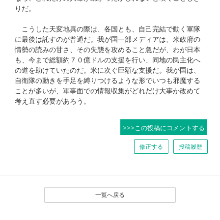
りだ。
こうした天変地異の際は、各国とも、自己完結で動く軍隊
に最後は託すのが普通だ。我が国一部メディアは、米政府の
情勢の読みの甘さ、その失態を攻めること急だが、わが日本
も、今まで総額約７０億ドルの支援を行い、同地の民主化へ
の道を助けていたのだ。米に次ぐ巨額な支援だ。我が国は、
自衛隊の動きを手足を縛りつけるような形でいつも邪魔する
ことが多いが、軍事面での情報収集がどれだけ大事か改めて
考え直す必要があろう。
>>>この投稿にコメントする
修正する
投稿履歴
一覧へ戻る