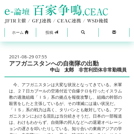
ホーム
投稿
2021-08-29 07:55
アフガニスタンへの自衛隊の出動
中山 太郎
非営利団体非常勤職員
今、アフガニスタンは大変な状況となってきている。米軍
は、２７日カブールの空港付近で自爆テロを行ったイスラム
教の過激組織「ＩＳ」系の拠点を報復攻撃し、組織の幹部の
殺害をしたと主張しているが、その壊滅には遠い状況だ。
「ＩＳ」系の戦力は高く、タリバンとも敵対している。アフ
ガニスタンにおける混乱は当分続きそうだ。日本の一部報道
は、わけもわからず、自衛隊の邦人などへの退避オペレーシ
ョンの遅さを叩いたりしている。知り合いの東南アジアの学