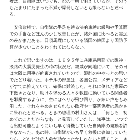
者は、自衛隊はいつでも、忍の一時で耐えているが、そのう
ちたまりにたまった不満が爆発しないとも限らないと述べ
る。
安倍政権で、自衛隊の手足を縛る法的束縛の緩和や予算面
での手当などほんの少し改善したが、諸外国に比べると雲泥
の差がまだある。日頃馬鹿にしている隣国の韓国より国防予
算が少ないことをわすれてはならない。
これで思い出すのは、１９９５年に兵庫県南部での阪神・
淡路の大震災発生の時の状況だ。親戚が同地にいて、その日
は大阪に用事が約束されていたので、混乱の中やっとの思い
でたどり着いた。ホテルの部屋は、各国公館、メディアなど
がすでに抑えていて、確保に難渋した。それに倒れた家屋の
下敷きとなり、助けを求める人々を救援に動いている関係者
を邪魔するように、空にはヘリが飛び回り、か細い声をもみ
消した。それをやめさせられない政府や一部関係者の愚かさ
に呆れたと述べる。ときの総理の村山さんは、「何しろ、初
めてのことだからなあ」と発言していたし、知事は、いつで
も出動可能なようにいち早く待機していた自衛隊の発動を許
さなかった。あの時、自衛隊がいち早く救援に参加していた
なら、どれだけの人命が助かったかしれないと嘆くことしき