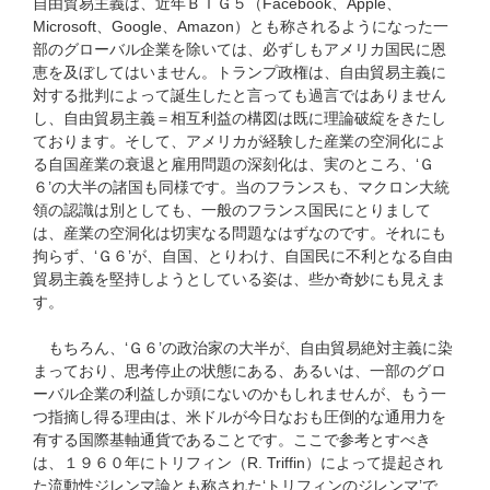
自由貿易主義は、近年ＢＩＧ５（Facebook、Apple、
Microsoft、Google、Amazon）とも称されるようになった一
部のグローバル企業を除いては、必ずしもアメリカ国民に恩
恵を及ぼしてはいません。トランプ政権は、自由貿易主義に
対する批判によって誕生したと言っても過言ではありません
し、自由貿易主義＝相互利益の構図は既に理論破綻をきたし
ております。そして、アメリカが経験した産業の空洞化によ
る自国産業の衰退と雇用問題の深刻化は、実のところ、‘Ｇ
６’の大半の諸国も同様です。当のフランスも、マクロン大統
領の認識は別としても、一般のフランス国民にとりまして
は、産業の空洞化は切実なる問題なはずなのです。それにも
拘らず、‘Ｇ６’が、自国、とりわけ、自国民に不利となる自由
貿易主義を堅持しようとしている姿は、些か奇妙にも見えま
す。
もちろん、‘Ｇ６’の政治家の大半が、自由貿易絶対主義に染
まっており、思考停止の状態にある、あるいは、一部のグロ
ーバル企業の利益しか頭にないのかもしれませんが、もう一
つ指摘し得る理由は、米ドルが今日なおも圧倒的な通用力を
有する国際基軸通貨であることです。ここで参考とすべき
は、１９６０年にトリフィン（R. Triffin）によって提起され
た流動性ジレンマ論とも称された‘トリフィンのジレンマ’で