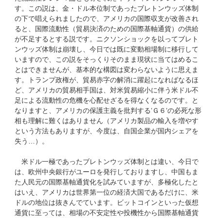
す。この説は、金・ドル本位制であったブレトンウッズ体制
の下で唱えられましたので、アメリカの国際収支が改善され
ると、国際流動性（貿易決済のための国際基軸通貨）の供給
が不足するとする説です。ニクソンショックを以ってブレト
ンウッズ体制は崩壊し、今日では既に変動相場制に移行して
いますので、この説をそっくりそのまま現状に当てはめるこ
とはできませんが、基本的な構図は変わらないように思えま
す。トランプ政権が、貿易赤字の解消に躍起になればなるほ
ど、アメリカの貿易相手国は、対米貿易縮小に伴う米ドル不
足による流動性の危機を心配せざるを得なくなるのです。と
なりますと、アメリカの保護主義を批判する’Ｇ６’の必死な形
相も理解に難くはありません（アメリカ製品の輸入を増やす
という方法もありますが、今度は、自国企業が国内シェアを
失う…）。
米ドル一極であったブレトンウッズ体制とは違い、今日で
は、欧州中央銀行がユーロを発行しておりますし、中国もま
た人民元の国際基軸通貨化を試みていますが、多極化したと
はいえ、アメリカは世界第一位の経済大国であるだけに、米
ドルの地位は抜きんでています。ビットコインといった仮想
通貨に至っては、相場の不安定性や投機性から国際基軸通貨