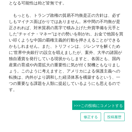
となる可能性は殆ど皆無です。
もっとも、トランプ政権の貿易不均衡是正の方針は、必ず
しもマイナス面ばかりではありません。米中間の不均衡が是
正されれば、対米貿易の黒字で積み上げた外貨準備を元手と
した“チャイナ・マネー”はその勢いを削がれ、お金で他国を買
い叩くような中国の覇権主義的行動を押さえることができる
かもしれません。また、トリフィンは、ジレンマを解くため
に‘世界中央銀行’の設立を唱えましたが、案外、大半の諸国が
独自通貨を発行している現状からしますと、各国とも、国内
産業の育成や内需拡大の重要性に気が付く契機ともなりまし
ょう。このように考えますと、アメリカによる保護主義への
転換は、内外がより調和した経済体系を構築するという、一
つの重要なる課題を人類に提起しているようにも思えるので
す。
>>>この投稿にコメントする
修正する
投稿履歴