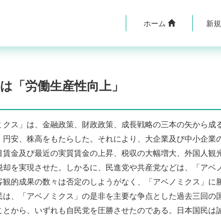
ホーム
新
は「労働生産性向上」
クス」は、金融政策、財政政策、成長戦略の三本の矢から成
、円安、株高をもたらした。それにより、大企業及び中小企業
目賃金及び最近の実質賃金の上昇、税収の大幅増大、外国人観
脱却を実現させた。しかるに、民進党や共産党などは、「アベ
客観的成果の数々は否定のしようがなく、「アベノミクス」に
民は、「アベノミクス」の是非を主要な争点とした過去三回の
ことから、いずれも自民党を圧勝させたのである。日本国民は