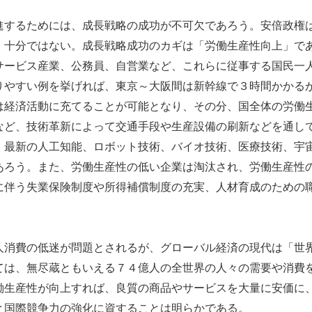
するためには、成長戦略の成功が不可欠であろう。安倍政権
、十分ではない。成長戦略成功のカギは「労働生産性向上」で
サービス産業、公務員、自営業など、これらに従事する国民一
りやすい例を挙げれば、東京～大阪間は新幹線で３時間かかる
は経済活動に充てることが可能となり、その分、国全体の労働
など、技術革新によって交通手段や生産設備の刷新などを通し
。最新の人工知能、ロボット技術、バイオ技術、医療技術、宇
あろう。また、労働生産性の低い企業は淘汰され、労働生産性
に伴う失業保険制度や所得補償制度の充実、人材育成のための
消費の低迷が問題とされるが、グローバル経済の現代は「世
ては、無尽蔵ともいえる７４億人の全世界の人々の需要や消費
働生産性が向上すれば、良質の商品やサービスを大量に安価に
と国際競争力の強化に資することは明らかである。