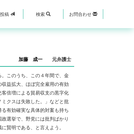
規
投稿
検索
お問合わせ
加藤 成一
元弁護士
る。このうち、この４年間で、金
の収益拡大、ほぼ完全雇用の有効
光客倍増による貿易収支の黒字化
ノミクスは失敗した。」などと批
勝る有効確実な具体的対案も持ち
国政選挙で、野党には批判ばかり
誠に賢明である、と言えよう。