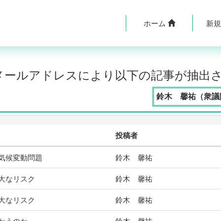
ホーム
新
のメールアドレスにより以下の記事が抽出
鈴木 馨祐（衆議院
投稿者
気候変動問題
鈴木 馨祐
大なリスク
鈴木 馨祐
大なリスク
鈴木 馨祐