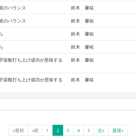
策のバランス
鈴木 馨祐
策のバランス
鈴木 馨祐
ら
鈴木 馨祐
ら
鈴木 馨祐
宇宙船打ち上げ成功が意味する
鈴木 馨祐
宇宙船打ち上げ成功が意味する
鈴木 馨祐
«最初
«前
1
2
3
4
5
次»
最後»