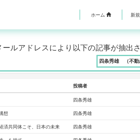
ホーム
新
のメールアドレスにより以下の記事が抽出
四条秀雄 （不動産
投稿者
四条秀雄
構想
四条秀雄
経済共同体こそ、日本の未来
四条秀雄