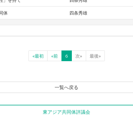
性」を持て
四条秀雄
同体
四条秀雄
«最初
«前
6
次»
最後»
一覧へ戻る
東アジア共同体評議会