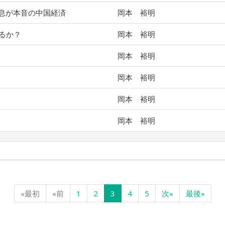
息が本音の中国経済
岡本 裕明
見るか？
岡本 裕明
岡本 裕明
岡本 裕明
岡本 裕明
岡本 裕明
«最初
«前
1
2
3
4
5
次»
最後»