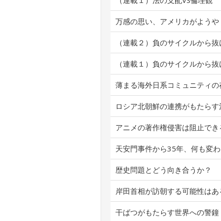
（連載１）法の支配VS倫理観
万感の思い、アメリカがようや
（連載２）負のサイクルから抜
（連載１）負のサイクルから抜
薄まる海外日系コミュニティの
ロシア北朝鮮の連携がもたらす
アニメの著作権侵害は阻止でき
天安門事件から35年、何も変
歴史問題とどう向き合うか？
岸田首相が訪朝する可能性はあ
干ばつがもたらす世界への警鐘