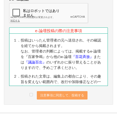
e-論壇投稿の際の注意事項
１．投稿はいったん管理者の元へ送信され、その確認
を経てから掲載されます。
なお、管理者の判断によっては、掲載するe-論壇
を『百家争鳴』から他のe-論壇
『百花斉放』
また
は
『議論百出』
のいずれかに振り替えることがあ
りますので、予めご了承ください。
２．投稿された文章は、編集上の都合により、その趣
旨を変えない範囲内で、改行や加除修正などの一
定の編集ないし修正を施すことがありますので、
予めご了承ください。
注意事項に同意して、投稿する
３．なお、下記に該当する投稿は、掲載をお断りする
ことがありますので、予めご了承ください。
（１）公序良俗に反する内容の投稿