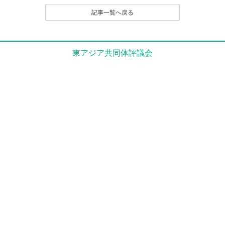
（２）名誉や社会的信用を毀損するなど、他人に不快
記事一覧へ戻る
感や精神的な損害を与える投稿
（３）他人の知的所有権を侵害する投稿
（４）宣伝や広告に関する投稿
（５）議論を裏付ける根拠がはっきりせず、あるいは
東アジア共同体評議会
論旨が不明である投稿
（６）実質的に同工異曲の投稿が繰り返し投稿される
場合
（７）管理者が掲載を不適切と判断するその他の理由
のある投稿
４．なお、いったん投稿され、掲載された原稿の撤回
（全部削除） は、原則として認めません。
とくに、他人のレスポンス投稿が付いたものは、
以後部分的であるか、全部的であるかを問わず、
いかなる削除も、修正もいっさい認めません。た
だし、部分的な修正については、それを必要とす
る事情に特別の理由があると編集部で認定される
場合は、この限りでありません。
５．投稿者は、投稿された内容及びこれに含まれる知
的財産権（著作権法第２１条ないし第２８条に規