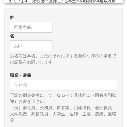
えています。敗戦後の復員による本土への移動や高度成長期
の移動が、新天地での生存の危機と裏返しに意欲をもたら
し、それが起業という形で表象したのはないかと考えていま
姓
す。従って、大きな経済的現象としての社会的移動が終わっ
た日本では、もはや起業の増加は難しいのではないか、とい
うのが私の予想です。しかし、起業の熱気なしには、新規投
名
資はもちろん、現行経済規模の維持も難しいものとなってし
まいます。では、どうしたらいいのでしょうか？私は、非常
に小規模な社会的移動ですが、移民による移動に活力を求め
るしかないと考えます。
お名前は本名、またはそれに準ずる自然な呼称の筆名で
の記載をお願いします。
最近のＩＴ関係の新興企業は、在日韓国・朝鮮系の人たち
によるものが多いと言われています。だとすれば、６０～１
職業・肩書
００万程度の移民集団は、結構な規模の新興企業を創出して
いるのだと認識されます。そして、おそらくその中核にある
人たちは、１世ではなく、２～３世だろうと思われます。現
下記の例を参考にして、なるべく具体的に（固有名詞歓
在２０万～６０万程度の移民集団である中国系、ブラジル
迎）お書き下さい。
系、フィリピン系などの移民集団がそれぞれ２世を社会に送
（例）会社員、公務員、自営業、団体役員、会社役員、
り出す頃には、再び小規模な起業の波が起こるのではないか
大学教授、高校教員、大学生、医師、主婦、農業、無職
と期待されます。日本社会としては、起業にあたって必須の
等
会計や資金調達に関する知識をこの人たちの間に普及させる
とともに、新規に入ってくる移民集団の規模を年に２～３％