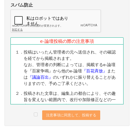
スパム防止
e-論壇投稿の際の注意事項
１．投稿はいったん管理者の元へ送信され、その確認
を経てから掲載されます。
なお、管理者の判断によっては、掲載するe-論壇
を『百家争鳴』から他のe-論壇
『百花斉放』
また
は
『議論百出』
のいずれかに振り替えることがあ
りますので、予めご了承ください。
２．投稿された文章は、編集上の都合により、その趣
旨を変えない範囲内で、改行や加除修正などの一
定の編集ないし修正を施すことがありますので、
予めご了承ください。
注意事項に同意して、投稿する
３．なお、下記に該当する投稿は、掲載をお断りする
ことがありますので、予めご了承ください。