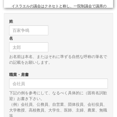
イスラエルの議会はクネセトと称し、一院制議会で議席の
定数は120であります。その院内勢力は61対59、ほぼ拮抗状
態にあります。もともとは与党にもう少し余裕があったので
姓
すが、今年7月半ばに連立与党のユダヤ教トーラ連合(UTJ)が
ユダヤ教神学校生徒の兵役免除の法案が進まないとして連立
離脱をしてしまったことでネタニヤフ政権はまさに薄氷の政
名
権運営となっています。
その上、現在、連立を組み11議席を有するもう一つの超正
統派政党、シャス党も離脱をほのめかしており、ネタニヤフ
お名前は本名、またはそれに準ずる自然な呼称の筆名で
氏としては極右政党を満足させる外交政策を高い緊張感をも
の記載をお願いします。
って行い続けなくてはいけない針のむしろ状態にあるので
す。 ガザ地区を巡る展開はこの数日から一週間程度で大き
職業・肩書
な展開が見込まれるとされます。それはトランプ政権がリー
ドするイスラエルとハマスの和平提案であり、トランプ氏は
相当の自信をもってこの和平交渉に挑むことになります。草
下記の例を参考にして、なるべく具体的に（固有名詞歓
案作成にはトランプ氏の娘婿であるジャレッド クシュナー氏
迎）お書き下さい。
とウィトコフ中東担当特使が担当、和平交渉の席にも着く予
（例）会社員、公務員、自営業、団体役員、会社役員、
定です。
大学教授、高校教員、大学生、医師、主婦、農業、無職
等
トランプ氏がここまで力を入れているのは自身のノーベル