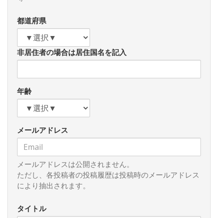
平和賞に淡い期待を寄せているからともされ、トランプ氏は
その受賞のために様々な電話をかけまくっているとされま
都道府県
す。つまり、トランプ功績第一主義であり、そのためにはア
メリカ政府として最高の対策を打ち出し、トランプ氏は半ば
ネタニヤフ氏を電話で恫喝しながら和平提案受け入れをさせ
非居住者の場合は居住国名を記入
ようとしています。今年のノーベル平和賞についてはトラン
プ氏は有力候補リストには現時点で入っていませんが、特に
政治的配慮が大きいとされるノーベル平和賞はふたを開けて
みないとわからないのでトランプ氏は本気そのものだともい
年齢
えます。(逆に言えばノーベル平和賞受賞を逃したとき、トラ
ンプ氏の態度がどう変わるかも見ものだと言えます。)(つづ
く)
メールアドレス
メールアドレスは公開されません。
ただし、各投稿者の投稿履歴は投稿時のメールアドレス
により抽出されます。
タイトル