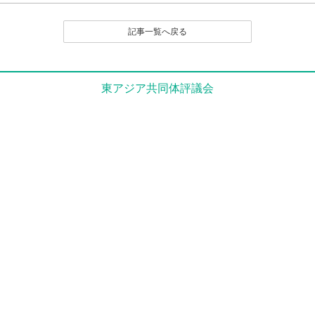
（１）公序良俗に反する内容の投稿
（２）名誉や社会的信用を毀損するなど、他人に不快
記事一覧へ戻る
感や精神的な損害を与える投稿
（３）他人の知的所有権を侵害する投稿
（４）宣伝や広告に関する投稿
（５）議論を裏付ける根拠がはっきりせず、あるいは
東アジア共同体評議会
論旨が不明である投稿
（６）実質的に同工異曲の投稿が繰り返し投稿される
場合
（７）管理者が掲載を不適切と判断するその他の理由
のある投稿
４．なお、いったん投稿され、掲載された原稿の撤回
（全部削除） は、原則として認めません。
とくに、他人のレスポンス投稿が付いたものは、
以後部分的であるか、全部的であるかを問わず、
いかなる削除も、修正もいっさい認めません。た
だし、部分的な修正については、それを必要とす
る事情に特別の理由があると編集部で認定される
場合は、この限りでありません。
５．投稿者は、投稿された内容及びこれに含まれる知