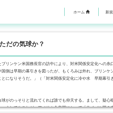
ホーム
新
ただの気球か？
ブリンケン米国務長官の訪中により、対米関係安定化への糸
中国側は早期の幕引きを図ったが、もくろみは外れ、ブリンケ
ことになりそうだ。」（「対米関係安定化に冷や水 早期幕引
球がのっそりと流れてくれば誰でも仰天する。まして、疑心
い。ましてやこれが、アメリカ合衆国にとって「ライバル国？