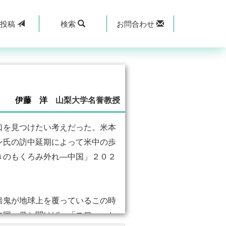
規
投稿
検索
お問合わせ
伊藤 洋
山梨大学名誉教授
口を見つけたい考えだった。米本
ン氏の訪中延期によって米中の歩
きのもくろみ外れ―中国」２０２
暗鬼が地球上を覆っているこの時
中国」発と聞けば、「スワッ」と