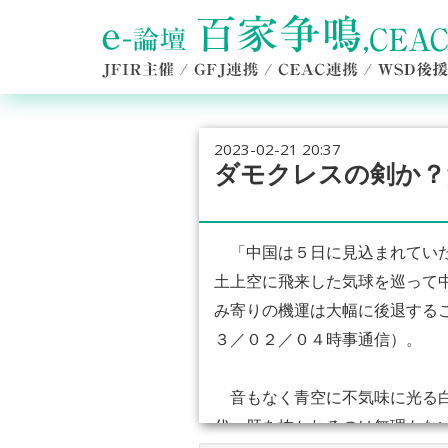
2023-02-21 20:37
ダモクレスの剣か？
「中国は５日に見込まれていた
土上空に飛来した気球を巡って
み寄りの機運は大幅に後退する
３／０２／０４時事通信）。
音もなく青空に不気味に光る白
代、肝を抜かれるのは無理もな