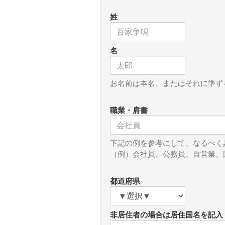
勇み立つのは当然だ。それでも
姓
く「ミサイル」で撃ち落とした
の世界政治を象徴しているよう
名
この図、現代版「トロイの木馬
アリューシャンの島々を飛び越
お名前は本名、またはそれに準ず
あの太平洋戦争の折もおり、気
る資格は無いのだ。
職業・肩書
かくなる上は、アメリカとして
下記の例を参考にして、なるべく
べきである。中国として邪心が
（例）会社員、公務員、自営業、
バルーン」だというのなら、た
得られる知見を開陳してもらい
都道府県
非居住者の場合は居住国名を記入