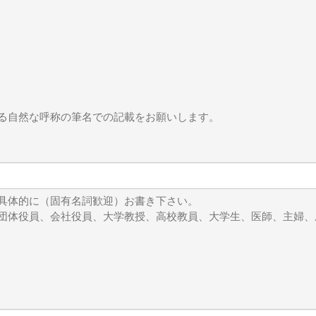
落ち着いて白球が大西洋上に移動するまで待ってから、これ見
そうだが、いささか「牛刀をもって鶏を割く」の図に近い虚々
でやっぱり悲しくなる。
」か、あるいは「ダモクレスの剣」のようでもあり、うっか
えたという中国の説明はあまりにも子供だましで説得力に欠け
る自然な呼称の筆名での記載をお願いします。
球何百個に爆弾を載せてアメリカに向けて放ったという前科が
は撃ち落とした気球の中身について、当事者たる中国の立会
具体的に（固有名詞歓迎）お書き下さい。
無いのであればこれを拒む理由はあるまい。結果、言うとおり
団体役員、会社役員、大学教授、高校教員、大学生、医師、主婦、
だただメンツにこだわるのではなく、世界の空から見てきたす
たい。それが騒ぎを起こした者の「オトシマエ」というもので