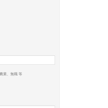
よがしに軍用機から機関銃ではな
実々の光景だ。まことにどうも今
り想定外の風に流されてはるばる
る。他ならぬ、我ら日本人こそ、
ある。あまり他人様の愚考をなじ
いも求めて解剖し、世界に公開す
に中国「民間企業」の「気象観測
農業、無職 等
べてのデータを公開し、そこから
あろう。