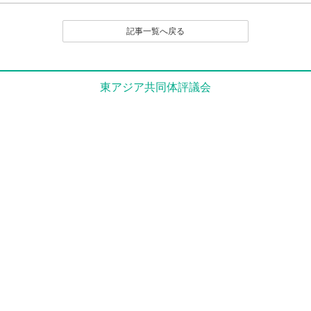
（１）公序良俗に反する内容の投稿
（２）名誉や社会的信用を毀損するなど、他人に不快
記事一覧へ戻る
感や精神的な損害を与える投稿
（３）他人の知的所有権を侵害する投稿
（４）宣伝や広告に関する投稿
（５）議論を裏付ける根拠がはっきりせず、あるいは
東アジア共同体評議会
論旨が不明である投稿
（６）実質的に同工異曲の投稿が繰り返し投稿される
場合
（７）管理者が掲載を不適切と判断するその他の理由
のある投稿
４．なお、いったん投稿され、掲載された原稿の撤回
（全部削除） は、原則として認めません。
とくに、他人のレスポンス投稿が付いたものは、
以後部分的であるか、全部的であるかを問わず、
いかなる削除も、修正もいっさい認めません。た
だし、部分的な修正については、それを必要とす
る事情に特別の理由があると編集部で認定される
場合は、この限りでありません。
５．投稿者は、投稿された内容及びこれに含まれる知