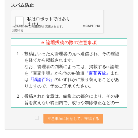
スパム防止
e-論壇投稿の際の注意事項
１．投稿はいったん管理者の元へ送信され、その確認
を経てから掲載されます。
なお、管理者の判断によっては、掲載するe-論壇
を『百家争鳴』から他のe-論壇
『百花斉放』
また
は
『議論百出』
のいずれかに振り替えることがあ
りますので、予めご了承ください。
２．投稿された文章は、編集上の都合により、その趣
旨を変えない範囲内で、改行や加除修正などの一
定の編集ないし修正を施すことがありますので、
予めご了承ください。
注意事項に同意して、投稿する
３．なお、下記に該当する投稿は、掲載をお断りする
ことがありますので、予めご了承ください。