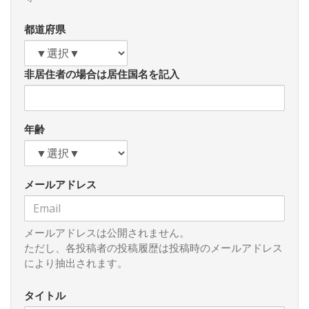
年、いな習政権の終生続投かもしれず、中国は一段と強化さ
れた「事大主義」の時代に突入したと見なければなるまい。
都道府県
秦の始皇帝から始まり、はるか毛沢東氏に至る数多の「大
王」の時代に類似の「事大主義」時代が再びやってきたのか
非居住者の場合は居住国名を記入
もしれない。しかし、中国といえども、いや中国ゆえになお
さらのこと、毛沢東時代との時代環境は隔世の相違がある。
「一衣帯水」どころかネット世界は地球の距離をゼロにして
いる。ネットルーターを政権が如何に操作しようとも国外の
年齢
情報は隔壁を貫通して侵入してくる。習氏は、始皇帝をまね
た独裁政権を永遠に維持するのも、より強固にするのも不可
能と思わなければいけない。まして、過去一世代３０余年に
メールアドレス
わたって、米国や日本で教育を受けた多くの知的階層が帰国
して経済市場の中枢を構成しているはずである。彼らは、毛
沢東に首を垂れ続けた習氏の世代の彼らとは別人種だ。
メールアドレスは公開されません。
習近平氏は、大王統治の時代はとっくに終わったと知るべ
ただし、各投稿者の投稿履歴は投稿時のメールアドレス
きである。その意識が無ければ、隣国ロシアのプーチン氏の
により抽出されます。
ようにピョートル大帝をモデルの事大主義に陥って身を滅ぼ
そうとしている者の同行者になってしまうことだろう。
タイトル