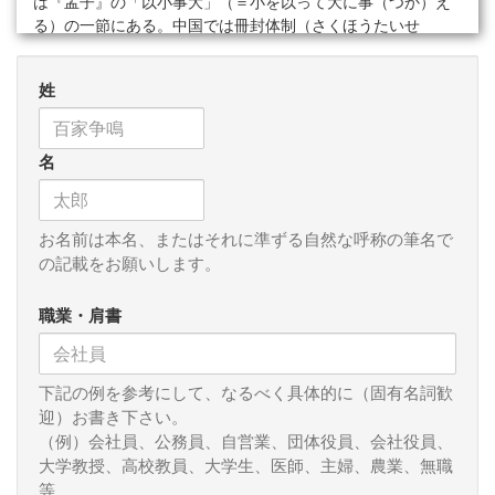
は『孟子』の「以小事大」（＝小を以って大に事（つか）え
る）の一節にある。中国では冊封体制（さくほうたいせ
い）、すなわち周辺諸国にとっての「事大」朝貢体制が築か
れることになる。こういった背景から中国への事大主義と小
姓
中華思想は複雑な緊張・影響関係を保ったのであり、大国＝
中国に対してその周辺にあった小国は朝貢することでその存
在が認められるような外交的関係を呼称したのであろう。た
名
とえば明治以前の沖縄が中国に朝貢していた例や、それより
遣隋使や遣唐使を派遣していた時代の古代日本もまたこれに
近い枠組みの中の一存在だったのであろう。しかし、いま日
常的に使われる「事大主義」とは「明確な信念がなく、強い
お名前は本名、またはそれに準ずる自然な呼称の筆名で
ものや風潮に迎合することにより、自己実現を目指す行動様
の記載をお願いします。
式である」というのが普遍的な使われ方のようである。
職業・肩書
さて、その中国、５年毎に一度行われる中国最大の政治的
イベント＝共産党大会が２２日シャン・シャン・シャンと閉
幕した。中国ではこの党大会時に６８歳を超えた党幹部は引
下記の例を参考にして、なるべく具体的に（固有名詞歓
退するという不文律があったが、事前に噂されたようにそん
迎）お書き下さい。
な取り決めはまるで無かったかのように、すでに今年６月１
（例）会社員、公務員、自営業、団体役員、会社役員、
５日には６９歳になっていた習近平氏の中国共産党総書記続
大学教授、高校教員、大学生、医師、主婦、農業、無職
投がこれまたシャン・シャン・シャンと決まったという。こ
等
れこそがすでにして「事大主義」であり、今後少なくとも５